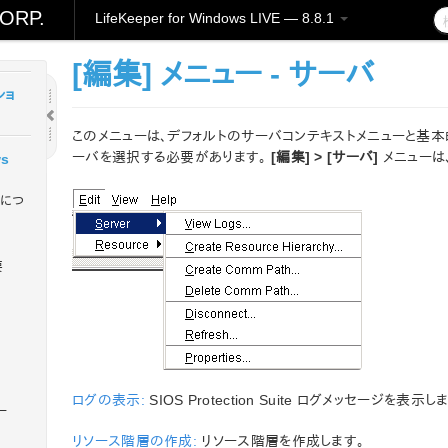
イド
ORP.
LifeKeeper for Windows LIVE — 8.8.1
[編集] メニュー - サーバ
ショ
このメニューは、デフォルトのサーバコンテキストメニューと基
ーバを選択する必要があります。
[編集] > [サーバ]
メニューは
ws
s につ
要
ログの表示:
SIOS Protection Suite ログメッセージを表示し
ー
リソース階層の作成:
リソース階層を作成します。