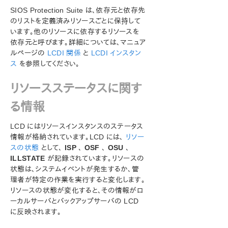
SIOS Protection Suite は、依存元と依存先
SIOS Protection Suite インストレーションガイド
のリストを定義済みリソースごとに保持して
います。他のリソースに依存するリソースを
依存元と呼びます。詳細については、マニュア
SIOS Protection Suite for Windows テクニカルドキュ
メンテーション
ルページの
LCDI 関係
と
LCDI インスタン
ス
を参照してください。
SIOS Protection Suite for Windows について
構成
リソースステータスに関す
SIOS Protection Suite の管理の概要
ユーザガイド
る情報
LifeKeeper GUI
共通タスク
LCD にはリソースインスタンスのステータス
情報が格納されています。LCD には、
リソー
オペレータタスク
スの状態
として、
ISP
、
OSF
、
OSU
、
詳細項目
ILLSTATE
が記録されています。リソースの
LifeKeeper 構成データベース (LCD)
状態は、システムイベントが発生するか、管
LCD のディレクトリ構造
理者が特定の作業を実行すると変化します。
LCD ディレクトリの構造図
リソースの状態が変化すると、その情報がロ
LCD 構成データ
ーカルサーバとバックアップサーバの LCD
LCD リソースタイプ
に反映されます。
リソースサブディレクトリ