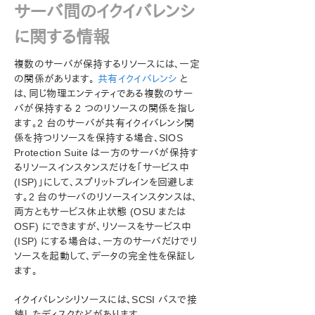
サーバ間のイクイバレンシ
LCDI コマンド
LifeKeeper 通信マネージャ (LCM)
に関する情報
通信ステータス情報
メンテナンス作業
複数のサーバが保持するリソースには、一定
データレプリケーション
の関係があります。
共有イクイバレンシ
と
は、同じ物理エンティティである複数のサー
DataKeeper
バが保持する 2 つのリソースの関係を指し
トラブルシューティング
ます。2 台のサーバが共有イクイバレンシ関
係を持つリソースを保持する場合、SIOS
アプリケーションリカバリーキット
Protection Suite は一方のサーバが保持す
るリソースインスタンスだけを「サービス中
SIOS Protection Suite for Windows サポートマトリッ
(ISP)」にして、スプリットブレインを回避しま
クス
す。2 台のサーバのリソースインスタンスは、
両方ともサービス休止状態 (OSU または
LifeKeeper Single Server Protection for Windows
OSF) にできますが、リソースをサービス中
(ISP) にする場合は、一方のサーバだけでリ
LifeKeeper Single Server Protection for Windows
ソースを起動して、データの完全性を保証し
テクニカルドキュメンテーション
ます。
プロダクトライフサイクル
イクイバレンシリソースには、SCSI バスで接
続したディスクなどがあります。