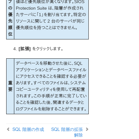
ターゲットシステムで管理者ではないローカルシス
プ
値ほど優先順位が高くなります。SIOS
テムアカウントを使用する
の
Protection Suite は、階層が作成され
インストール – 複製ストレージシステム
優
たサーバに「1」を割り当てます。特定の
拡張構成の追加のセットアップ作業
先
リソースに関して 2 台のサーバが同じ
順
優先順位を持つことはできません。
SQL 階層の作成
位
SQL 階層の拡張
SQL 階層の拡張解除
[拡張]
をクリックします。
SQL 階層の削除
SQL Server 設定上の考慮事項
データベースを移動させた後に、SQL
SQL Server 階層の管理
アプリケーションとデータベースファイル
トラブルシューティング
にアクセスできることを確認する必要が
はじめに SIOS Protection Suite PostgreSQL サーバー
重
あります。すべてのファイルは、システム
SIOS Protection Suite Oracle
要
コピーユーティリティを使用して再配置
はじめに SIOS Protection Suite Microsoft Internet
されます。この手順が正常に完了してい
Information Services
ることを確認した後、関連するデータと
SIOS Protection Suite Recovery Kit for Route 53™ 管
ログファイルを削除することができます。
理ガイド
SIOS Protection Suite for Windows サポートマトリッ
SQL 階層の作成
SQL 階層の拡張
クス
解除