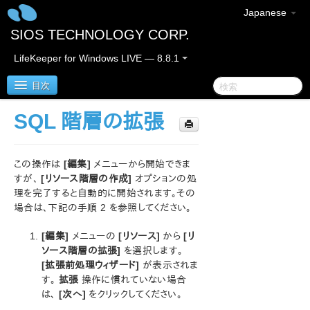
Japanese
SIOS TECHNOLOGY CORP.
LifeKeeper for Windows LIVE — 8.8.1
目次
SQL 階層の拡張
SIOS Protection Suite for Windows
この操作は
[編集]
メニューから開始できま
SIOS Protection Suite for Windows リリースノート
すが、
[リソース階層の作成]
オプションの処
理を完了すると自動的に開始されます。その
SIOS Protection Suite for Windows クイックスタート
場合は、下記の手順 2 を参照してください。
ガイド
[編集]
メニューの
[リソース]
から
[リ
AWS Direct Connect クイックスタートガイド
ソース階層の拡張]
を選択します。
[拡張前処理ウィザード]
が表示されま
AWS VPC ピア接続クイックスタートガイド
す。
拡張
操作に慣れていない場合
は、
[次へ]
をクリックしてください。
Microsoft Azure 動作検証ガイド