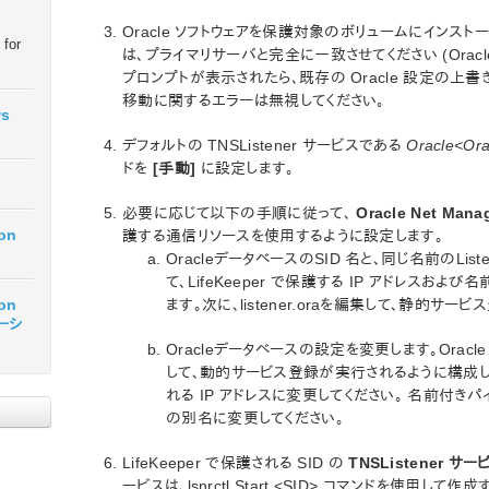
Oracle ソフトウェアを保護対象のボリュームにインス
 for
は、プライマリサーバと完全に一致させてください (Oracle
プロンプトが表示されたら、既存の Oracle 設定の上
移動に関するエラーは無視してください。
ws
デフォルトの TNSListener サービスである
Oracle<Or
ドを
[手動]
に設定します。
必要に応じて以下の手順に従って、
Oracle Net Mana
ion
護する通信リソースを使用するように設定します。
OracleデータベースのSID 名と、同じ名前のLis
て、LifeKeeper で保護する IP アドレスおよび名
ます。次に、listener.oraを編集して、静的サー
ion
テーシ
Oracleデータベースの設定を変更します。Oracle 
して、動的サービス登録が実行されるように構成しま
れる IP アドレスに変更してください。 名前付きパイ
の別名に変更してください。
LifeKeeper で保護される SID の
TNSListener サー
ービスは、lsnrctl Start <SID> コマンドを使用し