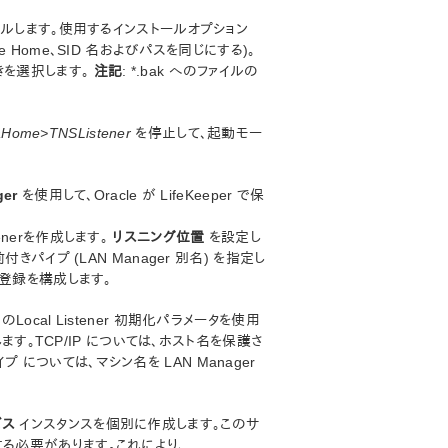
トールします。使用するインストールオプション
 Home、SID 名およびパスを同じにする)。
書きを選択します。
注記
: *.bak へのファイルの
aHome>TNSListener
を停止して、起動モー
ger
を使用して、Oracle が LifeKeeper で保
tenerを作成します。
リスニング位置
を設定し
前付きパイプ (LAN Manager 別名) を指定し
ビス登録を構成します。
のLocal Listener 初期化パラメータを使用
す。TCP/IP については、ホスト名を保護さ
プ については、マシン名を LAN Manager
ビス
インスタンスを個別に作成します。このサ
て作成する必要があります。これにより、