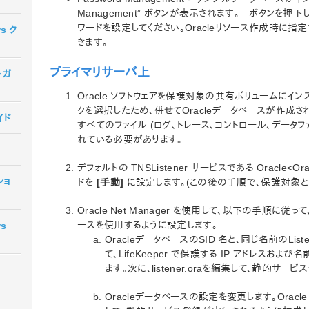
Management” ボタンが表示されます。 ボタンを押下
ワードを設定してください。Oracleリソース作成時に指
ws ク
きます。
プライマリサーバ上
トガ
Oracle ソフトウェアを保護対象の共有ボリュームにインストー
クを選択したため、併せてOracleデータベースが作成され
イド
すべてのファイル (ログ、トレース、コントロール、データ
れている必要があります。
デフォルトの TNSListener サービスである Oracle<O
ショ
ドを
[手動]
に設定します。(この後の手順で、保護対象となる S
Oracle Net Manager を使用して、以下の手順に従って、
ースを使用するように設定します。
ws
OracleデータベースのSID 名と、同じ名前のLis
て、LifeKeeper で保護する IP アドレスおよび名
ます。次に、listener.oraを編集して、静的サー
Oracleデータベースの設定を変更します。Oracle 