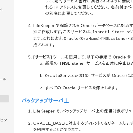
して、動的サービス登録が実行されるように構成しま
れる IP アドレスに変更してください。 名前付きパイ
QL
の別名に変更してください。
LifeKeeper で保護される Oracleデータベースに対応する
別に作成します。このサービスは、
lsnrctl Start <S
ます。これにより、
Oracle<OraHome>TNSListener<S
成されます。
[サービス]
ツールを使用して、以下の手順で Oracle 
新規の
TNSListener
サービスを正常に停止およ
サービスが Oracle 
OracleService<SID>
トール
すべての Oracle サービスを停止します。
バックアップサーバ上
LifeKeeper で、バックアップサーバ上の保護対象ボ
のヒン
ORACLE_BASEに対応するディレクトリをリネームし
を削除することができます。