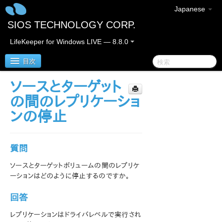
Japanese
SIOS TECHNOLOGY CORP.
LifeKeeper for Windows LIVE — 8.8.0
目次
ソースとターゲット
SIOS Protection Suite for Windows
の間のレプリケーショ
ンの停止
SIOS Protection Suite for Windows リリースノート
SIOS Protection Suite for Windows クイックスタート
質問
ガイド
ソースとターゲットボリュームの間のレプリケ
AWS Direct Connect クイックスタートガイド
ーションはどのように停止するのですか。
AWS VPC ピア接続クイックスタートガイド
回答
レプリケーションはドライバレベルで実行され
Microsoft Azure 動作検証ガイド