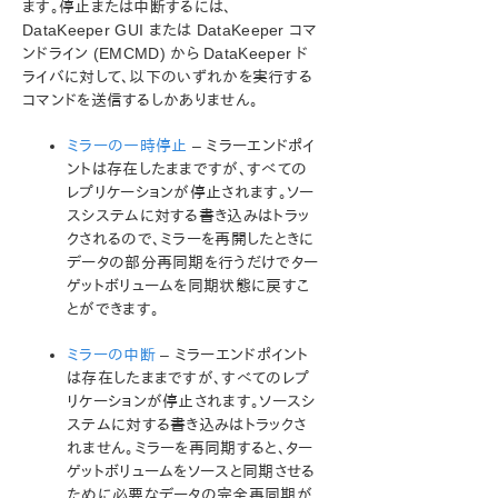
ます。停止または中断するには、
DataKeeper GUI または DataKeeper コマ
SIOS Protection Suite インストレーションガイド
ンドライン (EMCMD) から DataKeeper ド
ライバに対して、以下のいずれかを実行する
SIOS Protection Suite for Windows テクニカルドキュ
コマンドを送信するしかありません。
メンテーション
SIOS Protection Suite for Windows について
ミラーの一時停止
– ミラーエンドポイ
構成
ントは存在したままですが、すべての
レプリケーションが停止されます。ソー
SIOS Protection Suite の管理の概要
スシステムに対する書き込みはトラッ
ユーザガイド
クされるので、ミラーを再開したときに
DataKeeper
データの部分再同期を行うだけでター
はじめに
ゲットボリュームを同期状態に戻すこ
構成
とができます。
管理
ミラーの中断
ユーザガイド
– ミラーエンドポイント
は存在したままですが、すべてのレプ
よくある質問
リケーションが停止されます。ソースシ
Windows のファイル名およびディレクトリ名の認識
ステムに対する書き込みはトラックさ
AWSに関する問題と回避策
れません。ミラーを再同期すると、ター
ミラーエンドポイントの変更
ゲットボリュームをソースと同期させる
ミラータイプの変更
ために必要なデータの完全再同期が