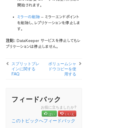
[ミラーを作成]、[ジョブ名を変更]、[ジョブを削除] 操
開始されます。
作がグレイアウトされる
データ転送ネットワークプロトコル
ミラーの削除
– ミラーエンドポイント
を削除し、レプリケーションを停止しま
[削除] および [スイッチオーバ] 操作がグレイアウト
される
す。
ミラーの削除に関する FAQ
注記:
DataKeeper サービスを停止してもレ
サーバーに適用されているGPOの確認
プリケーションは停止しません。
エラーメッセージログ
ミラーを作成できない
ネットワーク切断
スプリットブレ
ボリュームシャ
インに関する
ドウコピーを使
ターゲットドライブの全容量を再利用する
FAQ
用する
Windows Server フェールオーバークラスターロー
ルから DataKeeper ストレージを削除する
ミラーボリュームのサイズ変更または拡張
スプリットブレインに関するFAQ
フィードバック
ソースとターゲットの間のレプリケーションの停止
お役に立ちましたか?
ボリュームシャドウコピーを使用する
はい
いいえ
ミラーリングに使用できないボリューム
このトピックへフィードバック
トラブルシューティング