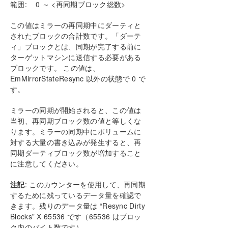
範囲: 0 ～ <再同期ブロック総数>
この値はミラーの再同期中にダーティと
されたブロックの合計数です。「ダーテ
ィ」ブロックとは、同期が完了する前に
ターゲットマシンに送信する必要がある
ブロックです。 この値は、
EmMirrorStateResync 以外の状態で 0 で
す。
ミラーの同期が開始されると、この値は
当初、再同期ブロック数の値と等しくな
ります。ミラーの同期中にボリュームに
対する大量の書き込みが発生すると、再
同期ダーティブロック数が増加すること
に注意してください。
注記
: このカウンターを使用して、再同期
するために残っているデータ量を確認で
きます。残りのデータ量は “Resync Dirty
Blocks” X 65536 です（65536 はブロッ
ク内のバイト数です）。