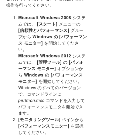
操作を行ってください。
SIOS DataKeeper の再同期
同期および非同期ミラーリング
Microsoft Windows 2008
システ
読み込みおよび書き込み操作
ムでは、
[スタート]
メニューの
ボリュームの考慮事項
[信頼性とパフォーマンス]
グルー
ミラーリングのためのネットワークカードの指
プから
Windows の [パフォーマン
定
ス モニター]
を開始してくださ
パフォーマンスモニターカウンター
い。
Microsoft Windows 2012
システ
設定
ムでは、
[管理ツール]
の
[パフォ
DataKeeper の管理
ーマンス モニター]
オプションか
ユーザーガイド
ら
Windows の [パフォーマンス
よくある質問
モニター]
を開始してください。
トラブルシューティング
Windows のすべてのバージョン
リソースタグ名の制限
で、コマンドラインに
スプリットブレインリカバリ
perfmon.msc
コマンドを入力して
パフォーマンスモニタを開始でき
WSFC でミラーを手動で作成する
ます。
[モニタリングツール]
ペインから
[パフォーマンスモニター]
を選択
してください。