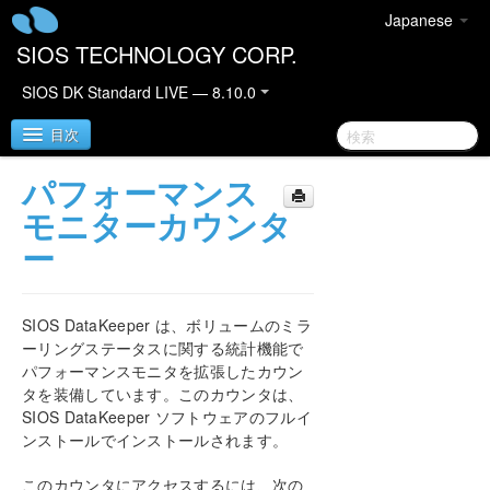
Japanese
SIOS TECHNOLOGY CORP.
SIOS DK Standard LIVE — 8.10.0
目次
パフォーマンス
SIOS DataKeeper for Windows
モニターカウンタ
ー
DataKeeper クイックスタートガイド
DataKeeper for Windows テクニカルドキュメンテ
SIOS DataKeeper は、ボリュームのミラ
ーション
ーリングステータスに関する統計機能で
はじめに
パフォーマンスモニタを拡張したカウン
ユーザインターフェース
タを装備しています。このカウンタは、
DataKeeper コンポーネント
SIOS DataKeeper ソフトウェアのフルイ
レプリケーションについて
ンストールでインストールされます。
SIOS DataKeeperインテントログ
このカウンタにアクセスするには、次の
インテントログの再配置