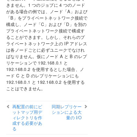
きません。1 つのジョブに 4 つのノード
ビデオソリューション
がある場合の例では、ノード「A」および
既知の問題と回避策
「B」をプライベートネットワーク接続で
制限事項
構成し、ノード「C」および「D」を別の
BitlockerはDataKeeperをサポートしていない
プライベートネットワーク接続で構成す
CHANGEMIRRORENDPOINTS
ることができます。しかし、それらのプ
ライベートネットワーク上の IP アドレス
CHKDSK
は各ノードごとに必ずユニークでなけれ
DataKeeper ボリュームのサイズ変更の制限事
ばなりません。仮にノード A と B のレプ
項
リケーションで 192.168.0.1 と
再配置の前にビットマップ用ディレクトリを作
192.168.0.2 を使用するとした場合、ノ
成する必要がある
ード C と D のレプリケーションにも
同一ジョブ内で IP アドレスの重複は認められ
192.168.0.1 と 192.168.0.2 を使用する
ない
ことはできません。
同期レプリケーションによる大量の I/O
ワークグループクラスター上の SQL FCI
リソースタグ名の制限
再配置の前にビ
同期レプリケー
スプリットブレインリカバリ
ットマップ用デ
ションによる大
ィレクトリを作
量の I/O
WSFC でミラーを手動で作成する
成する必要があ
る