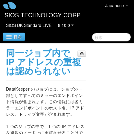
Japanese
SIOS TECHNOLOGY CORP.
SIOS DK Standard LIVE — 8.10.0
目次
同一ジョブ内で
SIOS DataKeeper for Windows
IP アドレスの重複
は認められない
DataKeeper クイックスタートガイド
DataKeeper for Windows テクニカルドキュメンテ
DataKeeper のジョブには、ジョブの一
ーション
部としてすべてのミラーのエンドポイン
はじめに
ト情報が含まれます。この情報には各ミ
設定
ラーエンドポイントのホスト名、IP アド
DataKeeper の管理
レス、ドライブ文字が含まれます。
ユーザーガイド
1 つのジョブの中で、1 つの IP アドレス
よくある質問
を複数のノード上に重複させることはで
トラブルシューティング