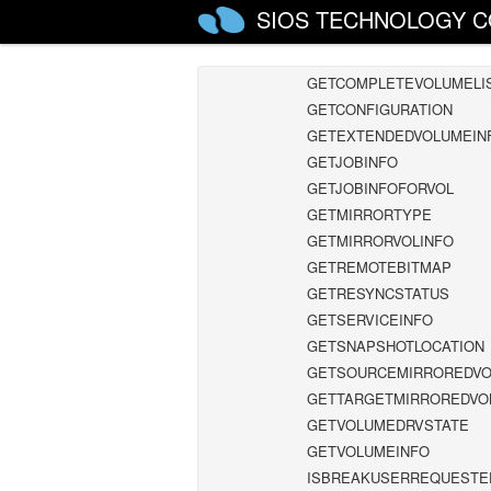
DELETEMIRROR
SIOS TECHNOLOGY C
DROPSNAPSHOT
GETBLOCKTARGET
GETCOMPLETEVOLUMELI
GETCONFIGURATION
GETEXTENDEDVOLUMEIN
GETJOBINFO
GETJOBINFOFORVOL
GETMIRRORTYPE
GETMIRRORVOLINFO
GETREMOTEBITMAP
GETRESYNCSTATUS
GETSERVICEINFO
GETSNAPSHOTLOCATION
GETSOURCEMIRROREDV
GETTARGETMIRROREDVO
GETVOLUMEDRVSTATE
GETVOLUMEINFO
ISBREAKUSERREQUESTE