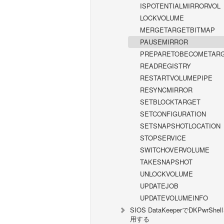
ISPOTENTIALMIRRORVOL
LOCKVOLUME
MERGETARGETBITMAP
PAUSEMIRROR
PREPARETOBECOMETAR
READREGISTRY
RESTARTVOLUMEPIPE
RESYNCMIRROR
SETBLOCKTARGET
SETCONFIGURATION
SETSNAPSHOTLOCATION
STOPSERVICE
SWITCHOVERVOLUME
TAKESNAPSHOT
UNLOCKVOLUME
UPDATEJOB
UPDATEVOLUMEINFO
SIOS DataKeeperでDKPwrShe
用する