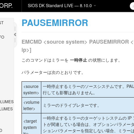
ORP.
SIOS DK Standard LIVE — 8.10.0
PAUSEMIRROR
ST
FO
EMCMD <source system> PAUSEMIRROR <vol
ip>]
このコマンドはミラーを
一時停止
の状態にします。
パラメーターは次のとおりです。
<source
一時停止するミラーのソースシステムです。PAUS
system>
行しても影響はありません。
OLUMES
<volume
ミラーのドライブレターです。
letter>
LUMES
一時停止するミラーのターゲットシステムの IP
<target
トが関連している場合は、オプションパラメー
system
ションパラメーターを指定しない場合、ミラー
D
ip>