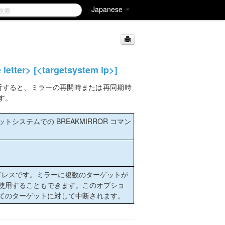
Japanese
ter> [<targetsystem ip>]
断すると、ミラーの再開時または再同期時
す。
システムでの BREAKMIRROR コマン
アドレスです。ミラーに複数のターゲットが
使用することもできます。このオプショ
てのターゲットに対して中断されます。