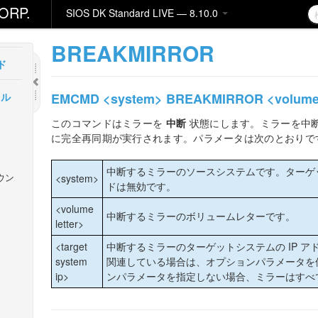
ORP.
SIOS DK Standard LIVE — 8.10.0
BREAKMIRROR
ド
EMCMD <system> BREAKMIRROR <volume let
カル
このコマンドはミラーを
中断
状態にします。ミラーを中
に完全再同期が実行されます。パラメータは次のとおりで
中断するミラーのソースシステムです。ターゲット
ウン
<system>
ドは無効です。
<volume
中断するミラーのボリュームレターです。
letter>
<target
中断するミラーのターゲットシステムの IP 
system
関連している場合は、オプションパラメータを
ip>
ンパラメータを指定しない場合、ミラーはすべ