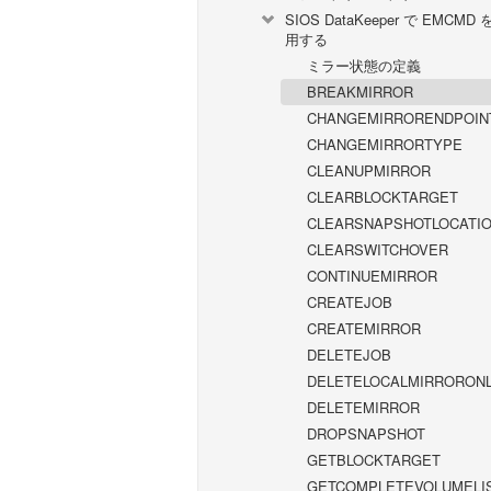
SIOS DataKeeper で EMCMD
用する
ミラー状態の定義
BREAKMIRROR
CHANGEMIRRORENDPOIN
CHANGEMIRRORTYPE
CLEANUPMIRROR
CLEARBLOCKTARGET
CLEARSNAPSHOTLOCATI
CLEARSWITCHOVER
CONTINUEMIRROR
CREATEJOB
CREATEMIRROR
DELETEJOB
DELETELOCALMIRRORON
DELETEMIRROR
DROPSNAPSHOT
GETBLOCKTARGET
GETCOMPLETEVOLUMELI