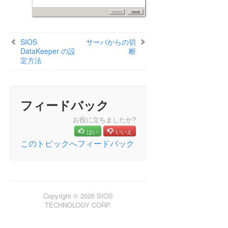
SIOS DataKeeper の設定方法
サーバへ接続
サーバからの切断
SIOS
サーバからの切
ジョブの作成
DataKeeper の設
断
定方法
ミラーの設定
ジョブに関連する作業
ミラーの操作
共有ボリュームに関連する作業
フィードバック
Windows Server 2012 上での Microsoft iSCSI ター
ゲットと
お役に立ちましたか?
DataKeeper Notification Icon
はい
いいえ
このトピックへフィードバック
DataKeeper ターゲットスナップショット
SIOS DataKeeper Standard Edition を使用して
Hyper-V 仮想マシンのディザスタリカバリを行う
よくある質問
トラブルシューティング
Copyright © 2026 SIOS
リソースタグ名の制限
TECHNOLOGY CORP.
スプリットブレインリカバリ
WSFC でミラーを手動で作成する