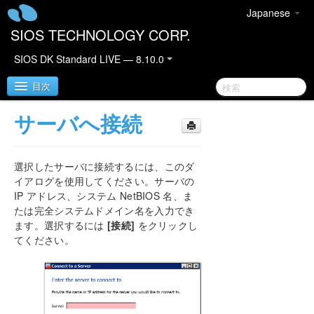
Japanese
SIOS TECHNOLOGY CORP.
SIOS DK Standard LIVE — 8.10.0
目次
サーバへ接続
SIOS DataKeeper for Windows
選択したサーバに接続するには、このダ
DataKeeper クイックスタートガイド
イアログを使用してください。サーバの
IP アドレス、システム NetBIOS 名、ま
DataKeeper for Windows テクニカルドキュメンテ
たは完全システムドメイン名を入力でき
ーション
ます。選択するには
[接続]
をクリックし
はじめに
てください。
設定
DataKeeper の管理
ユーザーガイド
入門
セットアップ