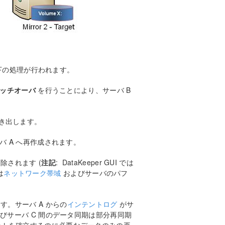
以下の処理が行われます。
ッチオーバ
を行うことにより、サーバ B
書き出します。
バ A へ再作成されます。
除されます (
注記
: DataKeeper GUI では
は
ネットワーク帯域
およびサーバのパフ
す。サーバ A からの
インテントログ
がサ
よびサーバ C 間のデータ同期は部分再同期