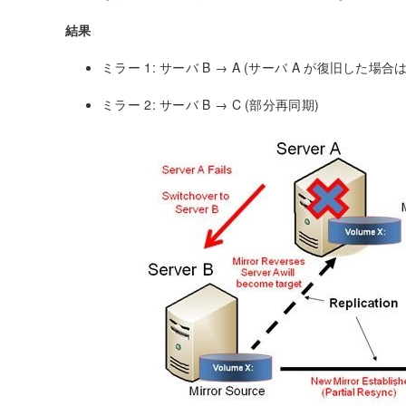
結果
ミラー 1: サーバ B → A (サーバ A が復旧した場
ミラー 2: サーバ B → C (部分再同期)