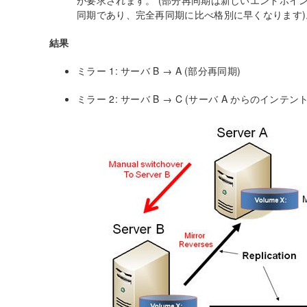
が要求されます。 (部分再同期は新しいエンドポイ
同期であり、完全再同期に比べ格別に早くなります)
結果
ミラー 1: サーバ B → A (部分再同期)
ミラー 2: サーバ B → C (サーバ A からのインテ