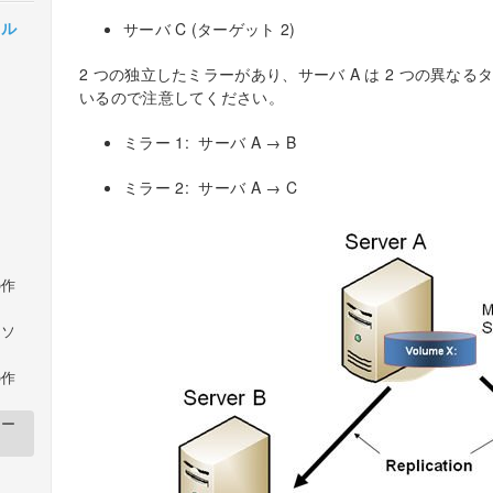
カル
サーバ C (ターゲット 2)
2 つの独立したミラーがあり、サーバ A は 2 つの異な
いるので注意してください。
ミラー 1: サーバ A → B
ミラー 2: サーバ A → C
の作
リソ
の作
オー