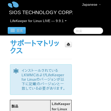
Japanese
SIOS TECHNOLOGY CORP.
LifeKeeper for Linux LIVE — 9.9.1
目次
サポートマトリッ
LifeKeeper for Linux
クス
LifeKeeper for Linuxリリースノート
重要なお知らせ
*
インストールされている
概要
LKWMCおよびLifeKeeper
新機能
for Linuxのバージョンが以
バグの修正 / Hotfixes
下に記載のバージョンと一
致している必要があります。
廃止された機能
LifeKeeperコンポーネント
システム要件
LifeKeeper
製品
ストレージとアダプタのオプション
for Linux