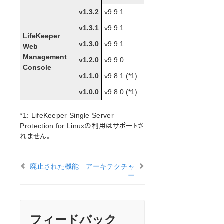
オープンソースパッケージ
v1.3.2
v9.9.1
既知の問題
テクニカルノート
v1.3.1
v9.9.1
LifeKeeper
v1.3.0
v9.9.1
Web
LifeKeeper for Linux スタートアップガイド
Management
v1.2.0
v9.9.0
Console
LifeKeeper for Linux インストレーションガイド
v1.1.0
v9.8.1 (*1)
LifeKeeper ソフトウェアのパッケージ
v1.0.0
v9.8.0 (*1)
LifeKeeper 環境のプランニング
LifeKeeper 環境のセットアップ
*1: LifeKeeper Single Server
LifeKeeperソフトウェアのインストール
Protection for Linuxの利用はサポートさ
セットアップスクリプトの操作
れません。
LifeKeeper インストールの確認
LifeKeeperのアップデート
廃止された機能
アーキテクチャ
LifeKeeper を使用したノードの OS / カーネルのアップデ
ー
ート (OS パッチ適用)
LifeKeeper for Linux テクニカルドキュメンテーション
ドキュメンテーションについて
フィードバック