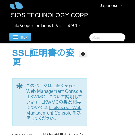
Japanese
SIOS TECHNOLOGY CORP.
LifeKeeper for Linux LIVE — 9.9.1
目次
SSL証明書の変
LifeKeeper for Linux
更
LifeKeeper for Linuxリリースノート
重要なお知らせ
*
このページは LifeKeeper
概要
Web Management Console
新機能
(LKWMC) について説明して
バグの修正 / Hotfixes
います。LKWMCの製品概要
については
LifeKeeper Web
廃止された機能
Management Console
を参
LifeKeeperコンポーネント
照してください。
システム要件
ストレージとアダプタのオプション