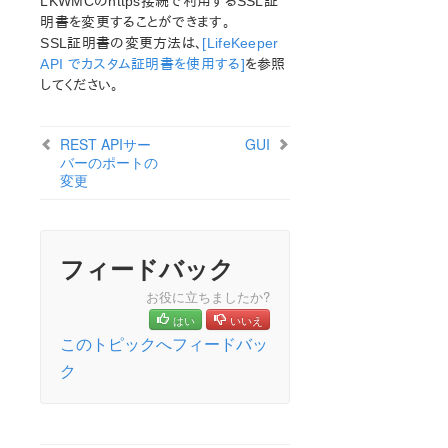
LKWMCのhttps接続で利用するSSL証
オープンソースパッケージ
明書を変更することができます。
既知の問題
SSL証明書の変更方法は、
[LifeKeeper
テクニカルノート
API でカスタム証明書を使用する]
を参照
してください。
LifeKeeper for Linux スタートアップガイド
REST APIサー
GUI
LifeKeeper for Linux インストレーションガイド
バーのポートの
LifeKeeper ソフトウェアのパッケージ
変更
LifeKeeper 環境のプランニング
LifeKeeper 環境のセットアップ
LifeKeeperソフトウェアのインストール
フィードバック
セットアップスクリプトの操作
LifeKeeper インストールの確認
お役に立ちましたか?
LifeKeeperのアップデート
はい
いいえ
LifeKeeper を使用したノードの OS / カーネルのアップデ
このトピックへフィードバッ
ート (OS パッチ適用)
ク
LifeKeeper for Linux テクニカルドキュメンテーション
ドキュメンテーションについて