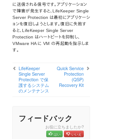
オープンソースパッケージ
に送信される信号です。アプリケーション
既知の問題
で障害が発生すると、LifeKeeper Single
テクニカルノート
Server Protection は最初にアプリケーシ
ョンを復旧しようとします。復旧に失敗す
ると、LifeKeeper Single Server
LifeKeeper for Linux スタートアップガイド
Protection はハートビートを抑制し、
VMware HA に VM の再起動を指示しま
LifeKeeper for Linux インストレーションガイド
す。
LifeKeeper ソフトウェアのパッケージ
LifeKeeper 環境のプランニング
LifeKeeper
Quick Service
LifeKeeper 環境のセットアップ
Single Server
Protection
LifeKeeperソフトウェアのインストール
Protection で保
(QSP)
セットアップスクリプトの操作
護するシステム
Recovery Kit
のメンテナンス
LifeKeeper インストールの確認
LifeKeeperのアップデート
LifeKeeper を使用したノードの OS / カーネルのアップデ
ート (OS パッチ適用)
フィードバック
LifeKeeper for Linux テクニカルドキュメンテーション
お役に立ちましたか?
ドキュメンテーションについて
はい
いいえ