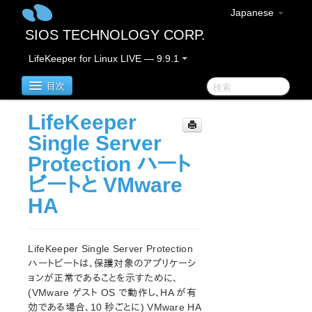
Japanese
SIOS TECHNOLOGY CORP.
LifeKeeper for Linux LIVE — 9.9.1
目次
LifeKeeper
LifeKeeper for Linux
Single Server
Protection ハート
LifeKeeper for Linuxリリースノート
ビートと VMware
重要なお知らせ
HA
概要
新機能
バグの修正 / Hotfixes
LifeKeeper Single Server Protection
廃止された機能
ハートビートは、保護対象のアプリケーシ
LifeKeeperコンポーネント
ョンが正常であることを示すために、
システム要件
(VMware ゲスト OS で動作し、HA が有
ストレージとアダプタのオプション
効である場合、10 秒ごとに) VMware HA