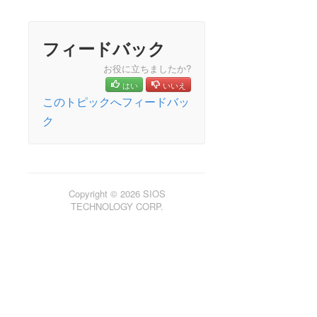
オープンソースパッケージ
既知の問題
テクニカルノート
フィードバック
アップグレード
お役に立ちましたか?
はい
いいえ
LifeKeeper for Linux スタートアップガイド
このトピックへフィードバッ
ク
LifeKeeper for Linux インストレーションガイド
LifeKeeper ソフトウェアのパッケージ
LifeKeeper 環境のプランニング
LifeKeeper 環境のセットアップ
LifeKeeper ソフトウェアのインストール
Copyright © 2026 SIOS
TECHNOLOGY CORP.
セットアップスクリプトの操作
LifeKeeper インストールの確認
LifeKeeperのアップデート
LifeKeeper を使用したノードの OS / カーネルのアップデ
ート (OS パッチ適用)
LifeKeeper for Linux テクニカルドキュメンテーション