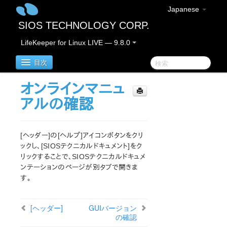
Japanese
SIOS TECHNOLOGY CORP.
LifeKeeper for Linux LIVE — 9.8.0
目次
オンラインマニュ
LifeKeeper for Linux
アルの確認
LifeKeeper for Linux リリースノート
重要なお知らせ
[ヘッダー]の[ヘルプ]アイコンボタンをクリ
概要
ックし、[SIOSテクニカルドキュメント]をク
リックすることで、SIOSテクニカルドキュメ
新機能
ンテーションのページが別タブで開きま
バグの修正 / Hotfixes
す。
廃止された機能
LifeKeeper コンポーネント
システム要件
[ヘッダー]
GUIバージョン
の確認
ストレージとアダプタのオプション