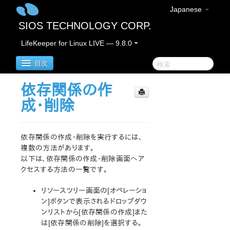
Japanese
SIOS TECHNOLOGY CORP.
LifeKeeper for Linux LIVE — 9.8.0
目次
依存関係の作
LifeKeeper for Linux
成・削除
LifeKeeper for Linux リリースノート
重要なお知らせ
依存関係の作成・削除を実行するには、
概要
複数の方法があります。
以下は、依存関係の作成・削除画面へア
新機能
クセスする方法の一覧です。
バグの修正 / Hotfixes
廃止された機能
リソースツリー画面の[オペレーショ
LifeKeeper コンポーネント
ン]ボタンで表示されるドロップダウ
システム要件
ンリストから[依存関係の作成]また
ストレージとアダプタのオプション
は[依存関係の削除]を選択する。