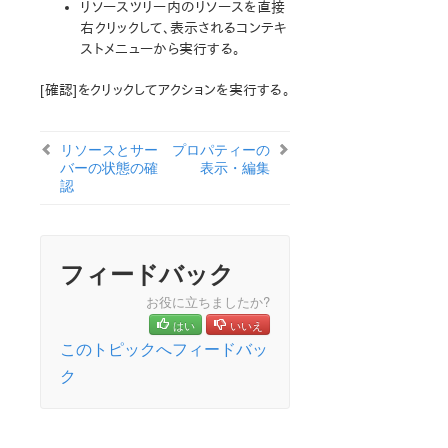
リソースツリー内のリソースを直接
オープンソースパッケージ
右クリックして、表示されるコンテキ
既知の問題
ストメニューから実行する。
テクニカルノート
アップグレード
[確認]をクリックしてアクションを実行する。
LifeKeeper for Linux スタートアップガイド
リソースとサー
プロパティーの
バーの状態の確
表示・編集
LifeKeeper for Linux インストレーションガイド
認
LifeKeeper ソフトウェアのパッケージ
LifeKeeper 環境のプランニング
LifeKeeper 環境のセットアップ
フィードバック
LifeKeeper ソフトウェアのインストール
セットアップスクリプトの操作
お役に立ちましたか?
LifeKeeper インストールの確認
はい
いいえ
LifeKeeperのアップデート
このトピックへフィードバッ
LifeKeeper を使用したノードの OS / カーネルのアップデ
ク
ート (OS パッチ適用)
LifeKeeper for Linux テクニカルドキュメンテーション