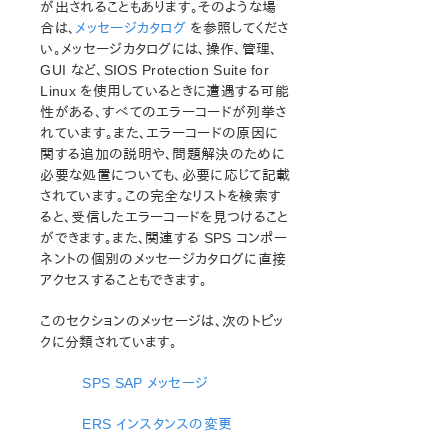
セットアップスクリプトの操作
が出されることもあります。そのような場
SPS LifeKeeper インストールの確認
合は、
メッセージカタログ
を参照してくださ
い。メッセージカタログには、操作、管理、
SPS のアップデート
GUI など、SIOS Protection Suite for
LifeKeeper を使用したノードの OS / カーネルのアップデ
Linux を使用しているときに遭遇する可能
ート (OS パッチ適用)
性がある、すべてのエラーコードが列挙さ
れています。また、エラーコードの原因に
SIOS Protection Suite for Linux テクニカルドキュメン
関する追加の説明や、問題解決のために
テーション
必要な処置についても、必要に応じて記載
ドキュメンテーションについて
されています。この完全なリストを検索す
lkbackup
ると、受信したエラーコードを見つけること
LifeKeeper
ができます。また、関連する SPS コンポー
SIOS DataKeeper for Linux
ネントの個別のメッセージカタログに直接
コマンドラインインターフェース
アクセスすることもできます。
このセクションのメッセージは、次のトピッ
Application Recovery Kit
クに分類されています。
Apache Recovery Kit 管理ガイド
DB2 Recovery Kit 管理ガイド
SPS SAP メッセージ
Recovery Kit for EC2 管理ガイド
Generic ARK for Load Balancer probe reply
ERS インスタンスの変更
LVM Recovery Kit 管理ガイド