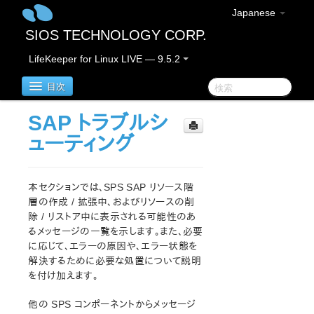
Japanese
SIOS TECHNOLOGY CORP.
LifeKeeper for Linux LIVE — 9.5.2
目次
SAP トラブルシ
SIOS Protection Suite for Linux
ューティング
SIOS Protection Suite for Linux リリースノート
本セクションでは、SPS SAP リソース階
LifeKeeper for Linux スタートアップガイド
層の作成 / 拡張中、およびリソースの削
除 / リストア中に表示される可能性のあ
るメッセージの一覧を示します。また、必要
SIOS Protection Suite インストレーションガイド
に応じて、エラーの原因や、エラー状態を
SIOS Protection Suite ソフトウェアのパッケージ
解決するために必要な処置について説明
SPS 環境のプランニング
を付け加えます。
SPS 環境のセットアップ
SIOS Protection Suite ソフトウェアのインストール
他の SPS コンポーネントからメッセージ