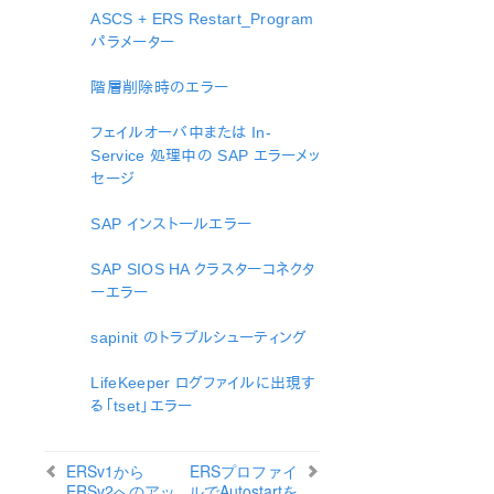
ASCS + ERS Restart_Program
IP Recovery Kit 管理ガイド
パラメーター
MySQL Recovery Kit 管理ガイド
WebSphere MQ Recovery Kit 管理ガイド
階層削除時のエラー
NAS Recovery Kit 管理ガイド
NFS Recovery Kit 管理ガイド
フェイルオーバ中または In-
Oracle Recovery Kit 管理ガイド
Service 処理中の SAP エラーメッ
セージ
PostgreSQL Recovery Kit 管理ガイド
Postfix Recovery Kit 管理ガイド
SAP インストールエラー
Quick Service Protection (QSP) Recovery Kit
Recovery Kit for Route 53 管理ガイド
SAP SIOS HA クラスターコネクタ
Samba Recovery Kit 管理ガイド
ーエラー
SAP Recovery Kit 管理ガイド
sapinit のトラブルシューティング
略語と定義
LifeKeeper – SAP アイコン
LifeKeeper ログファイルに出現す
SAP Recovery Kit の概要
る「tset」エラー
SIOS Protection Suite for SAP ソリューションページ
ハードウェア / ソフトウェア要件
ERSv1から
ERSプロファイ
設定上の考慮事項
ERSv2へのアッ
ルでAutostartを