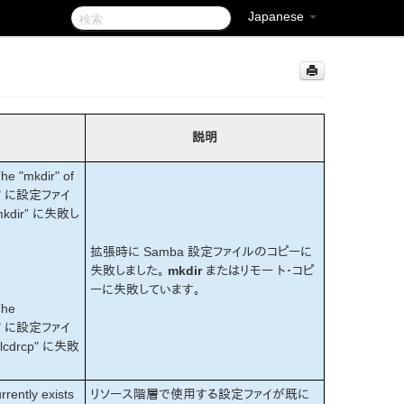
Japanese
説明
The "mkdir" of
erB" に設定ファイ
mkdir” に失敗し
拡張時に Samba 設定ファイルのコピーに
失敗しました。
mkdir
またはリモー ト・コピ
ーに失敗しています。
The
erB" に設定ファイ
lcdrcp" に失敗
rently exists
リソース階層で使用する設定ファイが既に