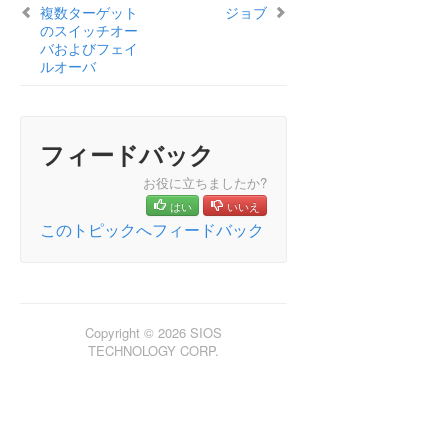
複数ターゲット
ジョブ
ン
のスイッチオー
LifeKeeper for Windowsについて
バおよびフェイ
構成
ルオーバ
LifeKeeper for Windowsの管理の概要
ユーザガイド
DataKeeper
フィードバック
はじめに
構成
お役に立ちましたか?
DataKeeper の管理
はい
いいえ
このトピックへフィードバック
ユーザガイド
入門
SIOS DataKeeper の設定方法
ミラーの設定
ジョブ操作
Copyright © 2026 SIOS
ミラーの操作
TECHNOLOGY CORP.
共有ボリュームの操作
Windows Server 2012 上での Microsoft iSCSI タ
ーゲットと DataKeeper の使用
DataKeeper Notification Icon