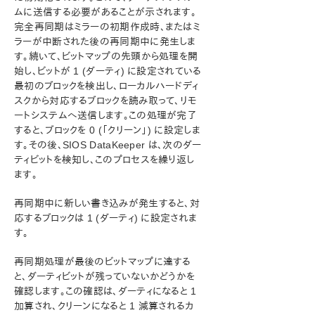
ン
ムに送信する必要があることが示されます。
LifeKeeper for Windowsについて
完全再同期はミラーの初期作成時、またはミ
ラーが中断された後の再同期中に発生しま
構成
す。続いて、ビットマップの先頭から処理を開
LifeKeeper for Windowsの管理の概要
始し、ビットが 1 (ダーティ) に設定されている
ユーザガイド
最初のブロックを検出し、ローカルハードディ
DataKeeper
スクから対応するブロックを読み取って、リモ
はじめに
ートシステムへ送信します。この処理が完了
ユーザインターフェース
すると、ブロックを 0 (「クリーン」) に設定しま
DataKeeper コンポーネント
す。その後、SIOS DataKeeper は、次のダー
ティビットを検知し、このプロセスを繰り返し
レプリケーションについて
ます。
SIOS DataKeeper インテントログ
インテントログの再配置
再同期中に新しい書き込みが発生すると、対
SIOS DataKeeperの再同期
応するブロックは 1 (ダーティ) に設定されま
同期および非同期ミラーリング
す。
読み込みおよび書き込み操作
ボリュームの考慮事項
再同期処理が最後のビットマップに達する
と、ダーティビットが残っていないかどうかを
ミラーリング用ネットワークカードの指定
確認します。この確認は、ダーティになると 1
パフォーマンスモニタカウンタ
加算され、クリーンになると 1 減算されるカ
構成