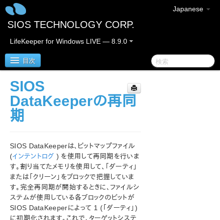
Japanese
SIOS TECHNOLOGY CORP.
LifeKeeper for Windows LIVE — 8.9.0
目次
SIOS
LifeKeeper for Windows
DataKeeperの再同
期
LifeKeeper for Windows リリースノート
LifeKeeper for Windows クイックスタートガイド
SIOS DataKeeperは、ビットマップファイル
(
インテントログ
) を使用して再同期を行いま
クラウド環境における LifeKeeper for Windows の利用
す。割り当てたメモリを使用して、「ダーティ」
について
または「クリーン」をブロックで把握していま
す。完全再同期が開始するときに、ファイルシ
LifeKeeper for Windows インストレーションガイド
ステムが使用している各ブロックのビットが
SIOS DataKeeperによって 1 (「ダーティ」)
LifeKeeper for Windows テクニカルドキュメンテーショ
に初期化されます。これで、ターゲットシステ