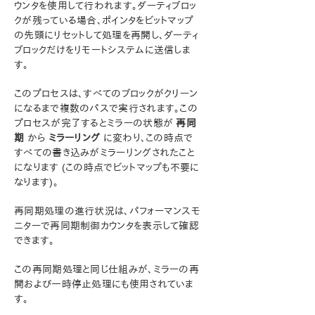
ウンタを使用して行われます。ダーティブロッ
DataKeeper の管理
クが残っている場合、ポインタをビットマップ
ユーザガイド
の先頭にリセットして処理を再開し、ダーティ
よくある質問
ブロックだけをリモートシステムに送信しま
トラブルシューティング
す。
トラブルシューティング
このプロセスは、すべてのブロックがクリーン
になるまで複数のパスで実行されます。この
総合メッセージカタログ
プロセスが完了するとミラーの状態が
再同
期
から
ミラーリング
に変わり、この時点で
アプリケーションリカバリーキット
すべての書き込みがミラーリングされたこと
になります (この時点でビットマップも不要に
LifeKeeper for Windowsサポートマトリックス
なります)。
LifeKeeper Single Server Protection for Windows
再同期処理の進行状況は、パフォーマンスモ
ニターで再同期制御カウンタを表示して確認
できます。
LifeKeeper Single Server Protection for Windows
テクニカルドキュメンテーション
この再同期処理と同じ仕組みが、ミラーの再
開および一時停止処理にも使用されていま
プロダクトライフサイクル
す。