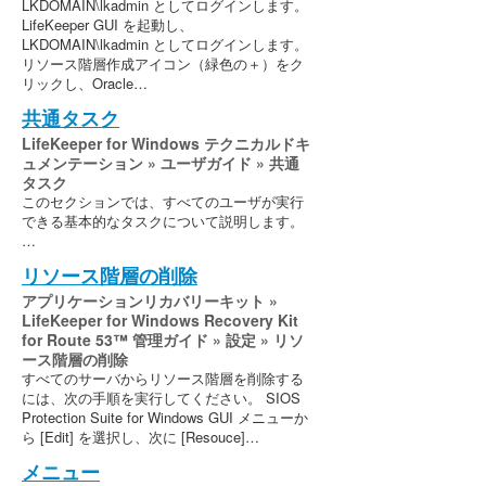
LKDOMAIN\lkadmin としてログインします。
LifeKeeper GUI を起動し、
LKDOMAIN\lkadmin としてログインします。
リソース階層作成アイコン（緑色の＋）をク
リックし、Oracle…
共通タスク
LifeKeeper for Windows テクニカルドキ
ュメンテーション » ユーザガイド » 共通
タスク
このセクションでは、すべてのユーザが実行
できる基本的なタスクについて説明します。
…
リソース階層の削除
アプリケーションリカバリーキット »
LifeKeeper for Windows Recovery Kit
for Route 53™ 管理ガイド » 設定 » リソ
ース階層の削除
すべてのサーバからリソース階層を削除する
には、次の手順を実行してください。 SIOS
Protection Suite for Windows GUI メニューか
ら [Edit] を選択し、次に [Resouce]…
メニュー