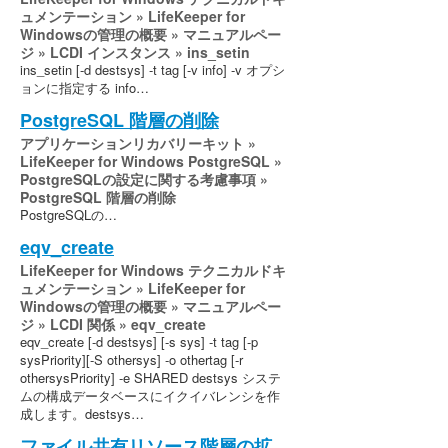
ュメンテーション » LifeKeeper for
Windowsの管理の概要 » マニュアルペー
ジ » LCDI インスタンス » ins_setin
ins_setin [-d destsys] -t tag [-v info] -v オプシ
ョンに指定する info…
PostgreSQL 階層の削除
アプリケーションリカバリーキット »
LifeKeeper for Windows PostgreSQL »
PostgreSQLの設定に関する考慮事項 »
PostgreSQL 階層の削除
PostgreSQLの…
eqv_create
LifeKeeper for Windows テクニカルドキ
ュメンテーション » LifeKeeper for
Windowsの管理の概要 » マニュアルペー
ジ » LCDI 関係 » eqv_create
eqv_create [-d destsys] [-s sys] -t tag [-p
sysPriority][-S othersys] -o othertag [-r
othersysPriority] -e SHARED destsys システ
ムの構成データベースにイクイバレンシを作
成します。destsys…
ファイル共有リソース階層の拡