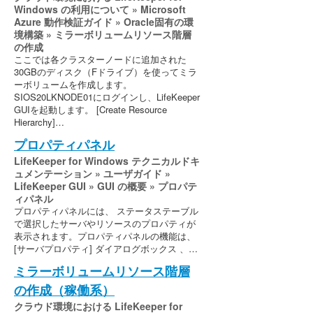
Windows の利用について » Microsoft
Azure 動作検証ガイド » Oracle固有の環
境構築 » ミラーボリュームリソース階層
の作成
ここでは各クラスターノードに追加された
30GBのディスク（Fドライブ）を使ってミラ
ーボリュームを作成します。
SIOS20LKNODE01にログインし、LifeKeeper
GUIを起動します。 [Create Resource
Hierarchy]…
プロパティパネル
LifeKeeper for Windows テクニカルドキ
ュメンテーション » ユーザガイド »
LifeKeeper GUI » GUI の概要 » プロパテ
ィパネル
プロパティパネルには、 ステータステーブル
で選択したサーバやリソースのプロパティが
表示されます。プロパティパネルの機能は、
[サーバプロパティ] ダイアログボックス 、…
ミラーボリュームリソース階層
の作成（稼働系）
クラウド環境における LifeKeeper for