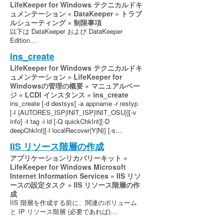
LifeKeeper for Windows テクニカルドキ
ン
ュメンテーション » DataKeeper » トラブ
ルシューティング » 制限事項
総合メッセージカタログ
以下は DataKeeper および DataKeeper
Edition…
アプリケーションリカバリーキット
ins_create
LifeKeeper for Windows テクニカルドキ
LifeKeeper for Windowsサポートマトリックス
ュメンテーション » LifeKeeper for
Windowsの管理の概要 » マニュアルペー
ジ » LCDI インスタンス » ins_create
LifeKeeper Single Server Protection for Windows
ins_create [-d destsys] -a appname -r restyp
[-I {AUTORES_ISP|INIT_ISP|INIT_OSU}][-v
LifeKeeper Single Server Protection for Windows
info] -t tag -i id [-Q quickChkInt][-D
テクニカルドキュメンテーション
deepChkInt][-l localRecover{Y|N}] [-s…
IIS リソース階層の作成
プロダクトライフサイクル
アプリケーションリカバリーキット »
LifeKeeper for Windows Microsoft
PDFでダウンロード
Internet Information Services » IIS リソ
ースの設定タスク » IIS リソース階層の作
成
IIS 階層を作成する前に、関連のボリューム
と IP リソース階層 (必要であれば)…