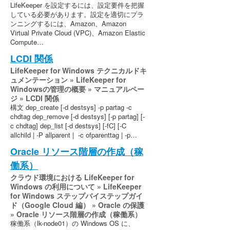
LifeKeeper を設定するには、設定要件を把握
している必要があります。設定を適切にプラ
ンニングするには、Amazon、Amazon
Virtual Private Cloud (VPC)、Amazon Elastic
Compute…
LCDI 関係
LifeKeeper for Windows テクニカルドキ
ュメンテーション » LifeKeeper for
Windowsの管理の概要 » マニュアルペー
ジ » LCDI 関係
構文 dep_create [-d destsys] -p partag -c
chdtag dep_remove [-d destsys] [-p partag] [-
c chdtag] dep_list [-d destsys] [-fC] [-C
allchild | -P allparent | -c ofparenttag | -p…
Oracle リソース階層の作成（稼
働系）
クラウド環境における LifeKeeper for
Windows の利用について » LifeKeeper
for Windows ステップバイステップガイ
ド（Google Cloud 編） » Oracle の保護
» Oracle リソース階層の作成（稼働系）
稼働系（lk-node01）の Windows OS に、