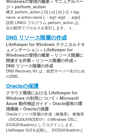
Windowsの管理の概要 » マニュアルペー
ジ » perform_action
構文 perform_action [-G] [-s] [-b] [-n] -t tag-
name -a action-name [- - arg1 arg2 … argn]
説明 LRACI プログラム perform_action は、
次の順序でプロセスを実行します。 -t…
DNS リソース階層の作成
LifeKeeper for Windows テクニカルドキ
ュメンテーション » LifeKeeper for
Windowsの管理の概要 » リソース階層に
関連する作業 » リソース階層の作成 »
DNS リソース階層の作成
DNS Recovery Kit は、仮想サーバー名のため
のDNS…
Oracleの保護
クラウド環境における LifeKeeper for
Windows の利用について » Microsoft
Azure 動作検証ガイド » Oracle固有の環
境構築 » Oracleの保護
Oracleリソース階層の作成（稼働系） 稼働系
（SIOS20LKNODE01）のWindows OSに、
SIOS20\lkadminとしてログインします。
LifeKeeper GUIを起動し、SIOS20\lkadminと