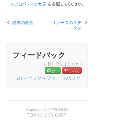
ン
ースプロパティの表示
を参照してください。
LifeKeeper for Windowsについて
LifeKeeper for Windows Core ソフトウェア
階層の関係
リソースのステ
LifeKeeper for Windows Microsoft SQL Server
ータス
Recovery Kit
コミュニケーションパス
リソース階層
フィードバック
階層の関係
リソース階層情報
お役に立ちましたか?
リソースのステータス
はい
いいえ
共有イクイバレンシ
このトピックへフィードバック
構成
LifeKeeper for Windowsの管理の概要
ユーザガイド
DataKeeper
Copyright © 2026 SIOS
トラブルシューティング
TECHNOLOGY CORP.
総合メッセージカタログ