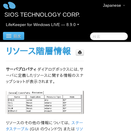
Japanese
SIOS TECHNOLOGY CORP.
LifeKeeper for Windows LIVE — 8.9.0
目次
リソース階層情報
LifeKeeper for Windows
サーバプロパティ
ダイアログボックスには、サ
LifeKeeper for Windows リリースノート
ーバに定義したリソースに関する情報のスナ
ップショットが表示されます。
LifeKeeper for Windows クイックスタートガイド
クラウド環境における LifeKeeper for Windows の利用
について
LifeKeeper for Windows インストレーションガイド
リソースのその他の情報については、
ステー
LifeKeeper for Windows テクニカルドキュメンテーショ
タステーブル
(GUI のウィンドウ) または
リソ