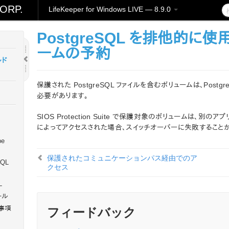
ORP.
LifeKeeper for Windows LIVE — 8.9.0
レーシ
PostgreSQL を排他的に
ームの予約
ルド
保護された PostgreSQL ファイルを含むボリュームは、Pos
必要があります。
SIOS Protection Suite で保護対象のボリュームは、
によってアクセスされた場合、スイッチオーバーに失敗することが
be
保護されたコミュニケーションパス経由でのア
SQL
クセス
L
ール
フィードバック
慮事項