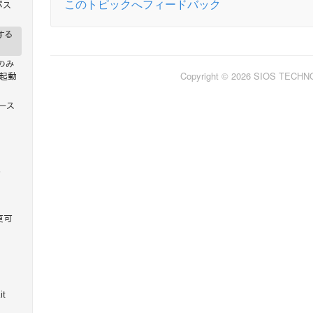
このトピックへフィードバック
パス
する
由のみ
Copyright © 2026 SIOS TECH
の起動
ベース
定
変更可
it