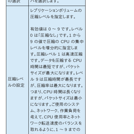
の選択
バを選択します。
ン
LifeKeeper for Windowsについて
レプリケーションボリュームの
圧縮レベルを指定します。
構成
LifeKeeper for Windowsの管理の概要
有効値は 0 ～ 9 です。レベル
ユーザガイド
0 は「圧縮なし」です。1 から
LifeKeeper GUI
9 の値で圧縮の CPU の集中
共通タスク
レベルを増分的に指定しま
オペレータタスク
す。圧縮レベル 1 は高速圧縮
です。データを圧縮する CPU
詳細項目
時間は最短ですが、パケット
メンテナンス作業
サイズが最大になります。レベ
データレプリケーション
圧縮レベ
ル 9 は圧縮時間が最長です
複製ボリュームリソースの監視
ルの設定
が、圧縮率は最大になります。
レプリケーションの設定
つまり、CPU 時間は長くなり
複製ボリュームの操作
ますが、パケットサイズは最小
スプリットブレインとは
になります。ご使用のシステ
ム、ネットワーク、作業負荷を
スプリットブレインリカバリ
考えて、CPU 使用率とネット
DataKeeper
ワーク転送速度のバランスを
トラブルシューティング
取れるように、1 ～ 9 までの