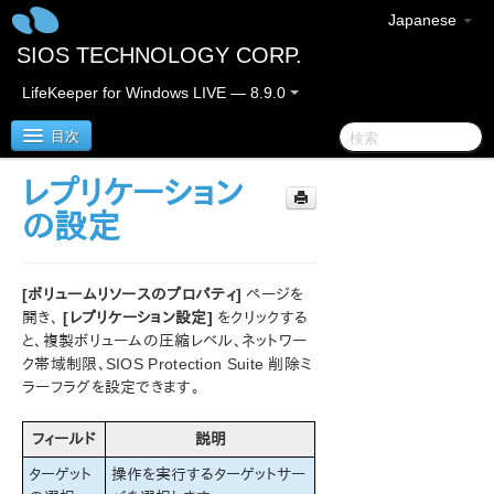
Japanese
SIOS TECHNOLOGY CORP.
LifeKeeper for Windows LIVE — 8.9.0
目次
レプリケーション
LifeKeeper for Windows
の設定
LifeKeeper for Windows リリースノート
[ボリュームリソースのプロパティ]
ページを
LifeKeeper for Windows クイックスタートガイド
開き、
[レプリケーション設定]
をクリックする
と、複製ボリュームの圧縮レベル、ネットワー
ク帯域制限、SIOS Protection Suite 削除ミ
クラウド環境における LifeKeeper for Windows の利用
について
ラーフラグを設定できます。
LifeKeeper for Windows インストレーションガイド
フィールド
説明
ターゲット
操作を実行するターゲットサー
LifeKeeper for Windows テクニカルドキュメンテーショ