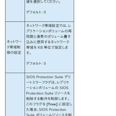
値を選択してください。
総合メッセージカタログ
デフォルト: 0
アプリケーションリカバリーキット
ネットワーク帯域設定では、レ
LifeKeeper for Windowsサポートマトリックス
プリケーションボリュームの再
同期と通常のボリューム書き
LifeKeeper Single Server Protection for Windows
ネットワー
込みに使用するネットワーク
ク帯域制
帯域を KB 単位で指定しま
LifeKeeper Single Server Protection for Windows
限の設定
す。
テクニカルドキュメンテーション
デフォルト: 0
プロダクトライフサイクル
SIOS Protection Suite デリ
PDFでダウンロード
ートミラーフラグは、レプリケ
ーションボリュームの SIOS
Protection Suite リソースを
削除する動作を制御します。
このフラグを
[True]
に設定し
た場合、SIOS Protection
Suite ボリュームリソースを削