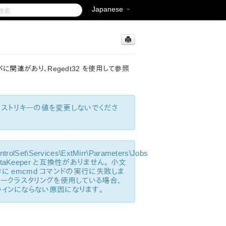
Japanese
イバに関連があり、Regedt32 を使用して参照
のレジストリキーの値を変更しないでくださ
lSet\Services\ExtMirr\Parameters\Jobs
Keeper と互換性がありません。 小文
ときに emcmd コマンドの実行に失敗しま
イルオーバークラスタリングを使用している場合、
ラインにならない原因になります。