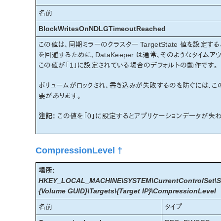
名前
BlockWritesOnNDLGTimeoutReached
この値は、同期ミラーのクラスター TargetState 値を設定す
を回避するために、DataKeeper は通常、そのようなタイ
この値が「1」に設定されている場合のデフォルトの動作です。
ボリュームがロックされ、書き込みが失敗するのを防ぐには、こ
要があります。
注記:
この値を「0」に設定するとアプリケーションデータが失
CompressionLevel †
場所:
HKEY_LOCAL_MACHINE\SYSTEM\CurrentControlSet\Ser
{Volume GUID}\Targets\{Target IP}\CompressionLevel
名前
タイプ