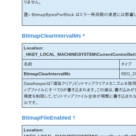
りません。
注：
BitmapBytesPerBlock はミラー再同期の速度には影響
BitmapClearIntervalMs *
Location:
_HKEY_LOCAL_MACHINE\SYSTEM\CurrentControlSet\Ser
名前
タイプ
BitmapClearIntervalMs
REG_
DataKeeperは「遅延クリア」ビットマップクリアメカニズム
ップファイルにすべて0が書き込まれます。この値は、書き込みが完了
頻度を制限して、ビットマップファイル全体が頻繁に書き込まれ
ルです。
BitmapFileEnabled †
Location: