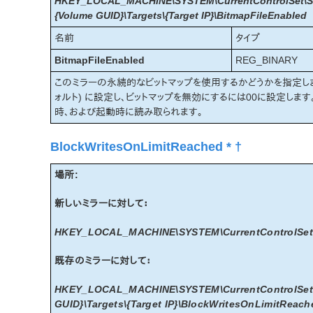
HKEY_LOCAL_MACHINE\SYSTEM\CurrentControlSet\Ser
{Volume GUID}\Targets\{Target IP}\BitmapFileEnabled
名前
タイプ
BitmapFileEnabled
REG_BINARY
このミラーの永続的なビットマップを使用するかどうかを指定します
ォルト) に設定し、ビットマップを無効にするには00に設定しま
時、および起動時に読み取られます。
BlockWritesOnLimitReached * †
場所:
新しいミラーに対して：
HKEY_LOCAL_MACHINE\SYSTEM\CurrentControlSet\S
既存のミラーに対して：
HKEY_LOCAL_MACHINE\SYSTEM\CurrentControlSet\Se
GUID}\Targets\{Target IP}\BlockWritesOnLimitReach