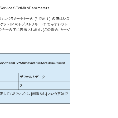
rvices\ExtMirr\Parameters
ます。パラメータキー内 (* で示す) の値はシス
 IP のレジストリキー († で示す) の下
方のキーの下に表示されます。(この場合、ターゲ
vices\ExtMirr\Parameters\Volumes\
デフォルトデータ
0
してください。0 は [制限なし] という意味で