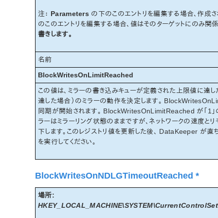
注：
Parameters
の下のこのエントリを編集する場合、作成さ
のこのエントリを編集する場合、値はそのターゲットにのみ関係
書きします。
名前
BlockWritesOnLimitReached
この値は、ミラーの書き込みキューが定義された上限値に達した場合（Write
達した場合）のミラーの動作を決定します。 BlockWritesOn
同期が開始されます。 BlockWritesOnLimitReache
ラーはミラーリング状態のままですが、ネットワークの速度とリ
下します。このレジストリ値を更新した後、 DataKeeper が
を実行してください。
BlockWritesOnNDLGTimeoutReached *
場所:
HKEY_LOCAL_MACHINE\SYSTEM\CurrentControlSet\S