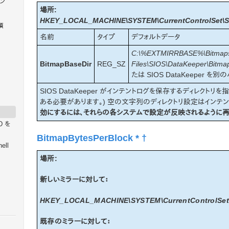
ン
場所:
HKEY_LOCAL_MACHINE\SYSTEM\CurrentControlSet\Ser
項
名前
タイプ
デフォルトデータ
C:\%EXTMIRRBASE%\Bitmap
BitmapBaseDir
REG_SZ
Files\SIOS\DataKeeper\Bitma
たは SIOS DataKeeper
SIOS DataKeeper がインテントログを保存するディレクトリを指
ある必要があります。) 空の文字列のディレクトリ設定はインテ
効にするには、それらの各システムで設定が反映されるように再
D を
BitmapBytesPerBlock * †
ell
場所:
新しいミラーに対して：
HKEY_LOCAL_MACHINE\SYSTEM\CurrentControlSet\Se
既存のミラーに対して：