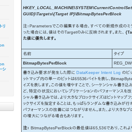
HKEY_LOCAL_MACHINE\SYSTEM\CurrentControlSet\Se
GUID}\Targets\{Target IP}\BitmapBytesPerBlock
注：Parametersでこの編集する場合、すべての新規作成のミラ
マトリ
った場合には、値はそのTargetのみに反映されます。また、
{T
た値に優先します。
ion
名前
タイプ
BitmapBytesPerBlock
REG_DW
ion
テーシ
書き込み要求が発生した際に
DataKeeper Intent Log
のビッ
ットマップ内の単一のビットは65536バイトを表し、BitmapByt
イズを表します。この値を増やすことで、シーケンシャル書き込み
ど、特定の状況においてレプリケーションのパフォーマンスを改善
シャル書き込みでは、より大きなブロックサイズはビットマップ
ックサイズを指定することは、もっぱらランダムな書き込みが
パフォーマンスの改善にはつながりません。また、より大きな
の増大につながる場合もあります。
注：
BitmapBytesPerBlockの最低値は65,536であり