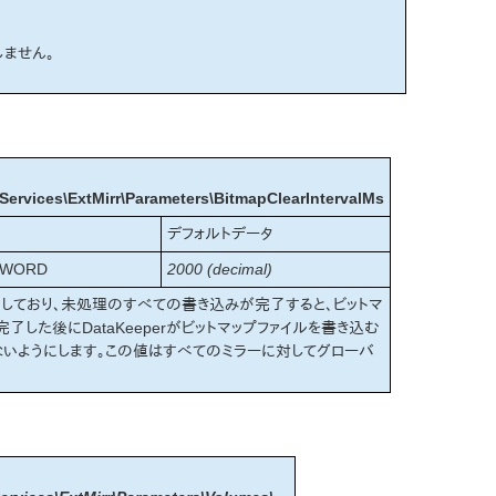
しません。
vices\ExtMirr\Parameters\BitmapClearIntervalMs
デフォルトデータ
DWORD
2000 (decimal)
を採用しており、未処理のすべての書き込みが完了すると、ビットマ
した後にDataKeeperがビットマップファイルを書き込む
ないようにします。この値はすべてのミラーに対してグローバ