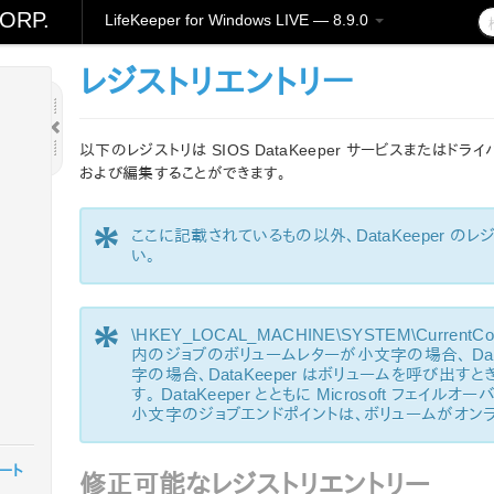
ORP.
LifeKeeper for Windows LIVE — 8.9.0
レジストリエントリー
以下のレジストリは SIOS DataKeeper サービスまたはドラ
および編集することができます。
*
ここに記載されているもの以外、DataKeeper 
い。
*
\HKEY_LOCAL_MACHINE\SYSTEM\CurrentContro
内のジョブのボリュームレターが小文字の場合、 Data
字の場合、DataKeeper はボリュームを呼び出す
す。 DataKeeper とともに Microsoft フェ
小文字のジョブエンドポイントは、ボリュームがオン
ノート
修正可能なレジストリエントリー