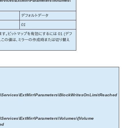
vices\ExtMirr\Parameters\Volumes\
デフォルトデータ
01
。ビットマップを有効にするには 01 (デフ
す。この値は、ミラーの作成時または切り替え
ervices\ExtMirr\Parameters\BlockWritesOnLimitReached
rvices\ExtMirr\Parameters\Volumes\{Volume
ed