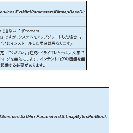
vices\ExtMirr\Parameters\BitmapBaseDir
s
(通常は
C:|Program
ps
ですが、システムをアップグレードした場合、ま
 を別のパスにインストールした場合は異なります)。
定してください。 (
注記
: ドライブレターは大文字で
ントログを無効にします。
インテントログの機能を無
起動する必要があります。
rvices\ExtMirr\Parameters\BitmapBytesPerBlock