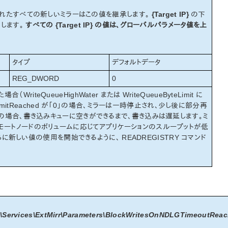
れたすべての新しいミラーはこの値を継承します。
{Target IP}
の下
します。
すべての {Target IP} の値は、グローバルパラメータ値を上
タイプ
デフォルトデータ
REG_DWORD
0
QueueHighWater または WriteQueueByteLimit に
LimitReached が「0」の場合、ミラーは一時停止され、少し後に部分再
d が「1」の場合、書き込みキューに空きができるまで、書き込みは遅延します。ミ
モートノードのボリュームに応じてアプリケーションのスループットが低
直ちに新しい値の使用を開始できるように、 READREGISTRY コマンド
ervices\ExtMirr\Parameters\BlockWritesOnNDLGTimeoutRea