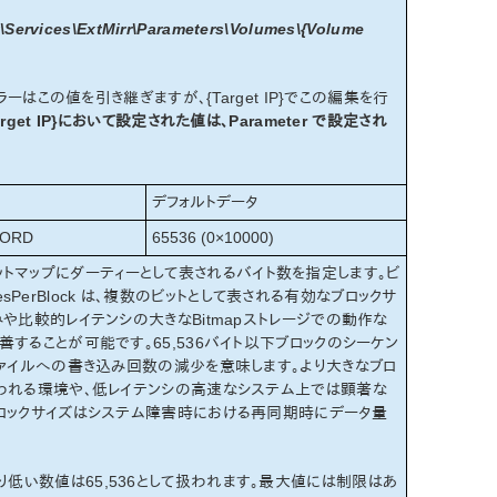
rvices\ExtMirr\Parameters\Volumes\{Volume
ーはこの値を引き継ぎますが、{Target IP}でこの編集を行
arget IP}において設定された値は、Parameter で設定され
デフォルトデータ
ORD
65536 (0×10000)
トマップにダーティーとして表されるバイト数を指定します。ビ
esPerBlock は、複数のビットとして表される有効なブロックサ
や比較的レイテンシの大きなBitmapストレージでの動作な
することが可能です。65,536バイト以下ブロックのシーケン
ファイルへの書き込み回数の減少を意味します。より大きなブロ
行われる環境や、低レイテンシの高速なシステム上では顕著な
ブロックサイズはシステム障害時における再同期時にデータ量
、これより低い数値は65,536として扱われます。最大値には制限はあ