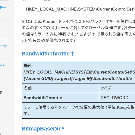
スター
HKEY_LOCAL_MACHINE\SYSTEM\CurrentControlSet\Se
SIOS DataKeeper ドライバは以下のパラメータキーを使用し
テムのすべてのボリュームに対してグローバルな値です。各ターゲット
の値はミラーのみに特有です。* および † で示される値は両
ット特有の値が優先されます)
レーシ
BandwidthThrottle †
ルド
場所:
HKEY_LOCAL_MACHINE\SYSTEM\CurrentControlSet\Ser
{Volume GUID}\Targets\{Target IP}\BandwidthThrottle
名前
タイプ
要
BandwidthThrottle
REG_DWORD
ミラーに使用するネットワーク帯域幅の最大値 (単位 Kb/s)を指定
す。
BitmapBaseDir *