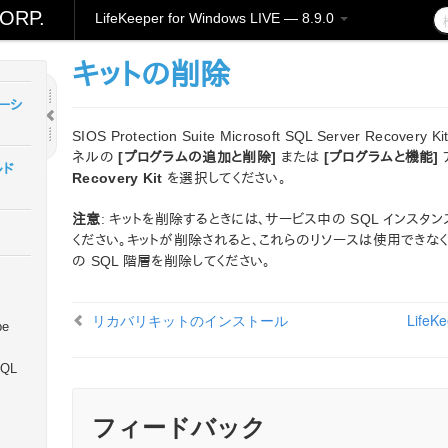
ORP.
LifeKeeper for Windows LIVE — 8.9.0
キットの削除
レーシ
SIOS Protection Suite Microsoft SQL Server Re
ネルの
[プログラムの追加と削除]
または
[プログラムと機能]
ルド
Recovery Kit
を選択してください。
注意
: キットを削除するときには、サービス中の SQL インス
ください。キットが削除されると、これらのリソースは使用できな
の SQL 階層を削除してください。
リカバリキットのインストール
LifeK
be
SQL
フィードバック