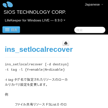
Japanese
SIOS TECHNOLOGY CORP.
LifeKeeper for Windows LIVE — 8.9.0
目次
LifeKeeper for Windows
ins_setlocalrecover
LifeKeeper for Windows リリースノート
ins_setlocalrecover [-d destsys]
LifeKeeper for Windows クイックスタートガイド
-t tag -l {Y=enable|N=disable}
-t
tag
タグ名で指定されたリソースのローカ
クラウド環境における LifeKeeper for Windows の利用
について
ルリカバリ設定を変更します。
例
LifeKeeper for Windows インストレーションガイド
ファイル共有リソース FSList.0 のロ
LifeKeeper for Windows テクニカルドキュメンテーショ