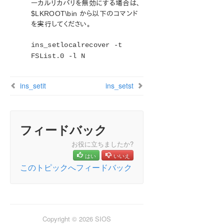
ーカルリカバリを無効にする場合は、
ン
$LKROOT\bin から以下のコマンド
LifeKeeper for Windowsについて
を実行してください。
構成
LifeKeeper for Windowsの管理の概要
ins_setlocalrecover -t
GUI による管理作業
FSList.0 -l N
リソース階層に関連する作業
マニュアルページ
ins_setit
ins_setst
LCD - その他の LCD プログラム
LCDI アプリケーション
LCDI インスタンス
フィードバック
ins_list
ins_create
お役に立ちましたか?
ins_gettag
はい
いいえ
ins_remove
このトピックへフィードバック
ins_setas
ins_setchkint
ins_setin
ins_setit
Copyright © 2026 SIOS
ins_setlocalrecover