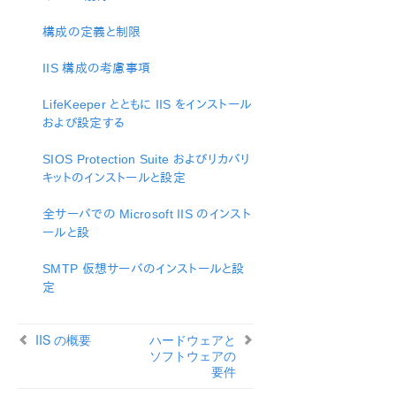
ン
構成の定義と制限
総合メッセージカタログ
IIS 構成の考慮事項
アプリケーションリカバリーキット
LifeKeeper とともに IIS をインストール
Recovery Kit for EC2™ 管理ガイド
および設定する
Generic ARK for Load Balancer probe reply
LifeKeeper for Windows Microsoft SQL Server
SIOS Protection Suite およびリカバリ
LifeKeeper for Windows PostgreSQL
キットのインストールと設定
LifeKeeper for Windows Oracle®
全サーバでの Microsoft IIS のインスト
LifeKeeper for Windows Microsoft Internet Information
ールと設
Services
IIS の概要
SMTP 仮想サーバのインストールと設
IIS のインストール
定
IIS の構成の定義と制限
IIS リソースの設定タスク
IIS の概要
ハードウェアと
IIS リソース階層のテスト
ソフトウェアの
IIS 階層の管理
要件
IIS のトラブルシューティング