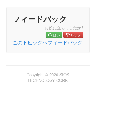
LifeKeeper for Windows Recovery Kit for Route 53™
管理ガイド
フィードバック
LifeKeeper for Windowsサポートマトリックス
お役に立ちましたか?
はい
いいえ
LifeKeeper Single Server Protection for Windows
このトピックへフィードバック
LifeKeeper Single Server Protection for Windows
テクニカルドキュメンテーション
プロダクトライフサイクル
Copyright © 2026 SIOS
TECHNOLOGY CORP.
PDFでダウンロード