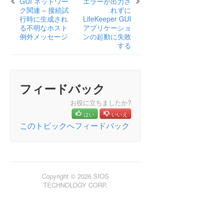
GUI ネットワー
エラーが出力さ
なホスト例外メッセージ
ク関連 – 接続試
れずに
行時に生成され
LifeKeeper GUI
GUI サーバのトラブルシューティング
る不明なホスト
アプリケーショ
エラーが出力されずに LifeKeeper GUI アプリケーショ
例外メッセージ
ンの起動に失敗
ンの起動に失敗する
する
Java 1.8.xのLifeKeeper GUI問題
ヘルスチェックタイムアウト
不完全なリソースの作成
フィードバック
インストール – アクセス拒否
IP リソース作成問題
お役に立ちましたか?
Java の署名があるコードとないコードの混在の警告
はい
いいえ
参照リストに LANMAN 名が 2 回表示される場合があ
このトピックへフィードバック
る
ライセンス – ライセンスされたリカバリキットリソースが
起動しない
ライセンス – ライセンスキーが見つからない
新しい評価ライセンスキーのエラー
Copyright © 2026 SIOS
TECHNOLOGY CORP.
1 × 1 構成におけるLifeKeeper for Windowsのサーバ
障害からの復旧
サービス休止中の階層のリカバリ
LifeKeeper から DataKeeper ストレージを削除する