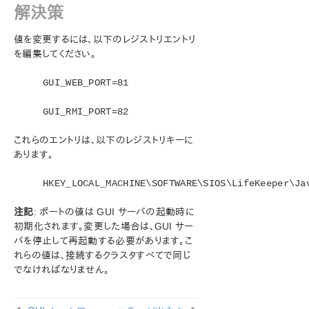
ン
解決策
LifeKeeper for Windowsについて
値を変更するには、以下のレジストリエントリ
構成
を編集してください。
LifeKeeper for Windowsの管理の概要
ユーザガイド
GUI_WEB_PORT=81
DataKeeper
トラブルシューティング
GUI_RMI_PORT=82
ビデオソリューション
これらのエントリは、以下のレジストリキーに
LifeKeeper for Windowsの一般的な ソリューション
あります。
LifeKeeper で OpenJDK をデプロイする
コマンドプロンプトLifeKeeper for Windowsコマンドを
HKEY_LOCAL_MACHINE\SOFTWARE\SIOS\LifeKeeper\Ja
実行しようとしたときにエラーが発生する
GUI エラーメッセージ
注記
: ポートの値は GUI サーバの起動時に
GUI ネットワーク関連 – サーバへの初期接続の失敗
初期化されます。変更した場合は、GUI サー
(エラー 117)
バを停止して再起動する必要があります。こ
GUI ネットワーク関連 – Windows プラットフォーム上の
れらの値は、接続するクラスタすべてで同じ
長期接続遅延
でなければなりません。
GUI ネットワーク関連 – 接続試行時に生成される
NoRouteToHostException メッセージ
GUI ネットワーク関連 – 接続試行時に生成される不明