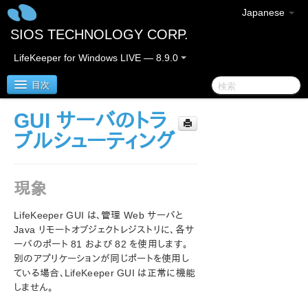
Japanese
SIOS TECHNOLOGY CORP.
LifeKeeper for Windows LIVE — 8.9.0
目次
GUI サーバのトラ
LifeKeeper for Windows
ブルシューティング
LifeKeeper for Windows リリースノート
現象
LifeKeeper for Windows クイックスタートガイド
LifeKeeper GUI は、管理 Web サーバと
クラウド環境における LifeKeeper for Windows の利用
Java リモートオブジェクトレジストリに、各サ
について
ーバのポート 81 および 82 を使用します。
別のアプリケーションが同じポートを使用し
LifeKeeper for Windows インストレーションガイド
ている場合、LifeKeeper GUI は正常に機能
しません。
LifeKeeper for Windows テクニカルドキュメンテーショ