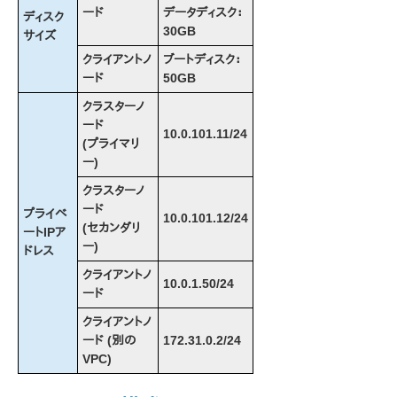
ード
データディスク：
ディスク
総合メッセージカタログ
30GB
サイズ
クライアントノ
ブートディスク：
アプリケーションリカバリーキット
ード
50GB
LifeKeeper for Windowsサポートマトリックス
クラスターノ
ード
10.0.101.11/24
LifeKeeper Single Server Protection for Windows
(プライマリ
ー)
LifeKeeper Single Server Protection for Windows
クラスターノ
テクニカルドキュメンテーション
ード
プライベ
10.0.101.12/24
(セカンダリ
ートIPア
プロダクトライフサイクル
ー)
ドレス
クライアントノ
PDFでダウンロード
10.0.1.50/24
ード
クライアントノ
ード (別の
172.31.0.2/24
VPC)