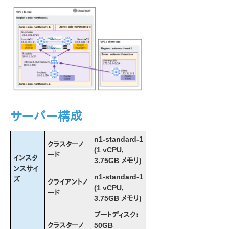
Google Cloud 上での LifeKeeper 固有の設定に関す
る考慮事項
Google Cloud での設定
OS の設定
LifeKeeper のインストールと設定
ロードバランサーの作成
Generic ARK for Load Balancer Probe Reply
(GenLB) の作成
Oracle のインストールと設定
Oracle の保護
サーバー構成
別の VPC クライアントからの接続
Microsoft Azure 動作検証ガイド
n1-standard-1
クラスターノ
AWS Direct Connect クイックスタートガイド
(1 vCPU,
ード
インスタ
3.75GB メモリ)
AWS VPC ピア接続クイックスタートガイド
ンスサイ
n1-standard-1
ズ
クライアントノ
LifeKeeper for Windows インストレーションガイド
(1 vCPU,
ード
3.75GB メモリ)
LifeKeeper for Windows テクニカルドキュメンテーショ
ブートディスク：
ン
クラスターノ
50GB