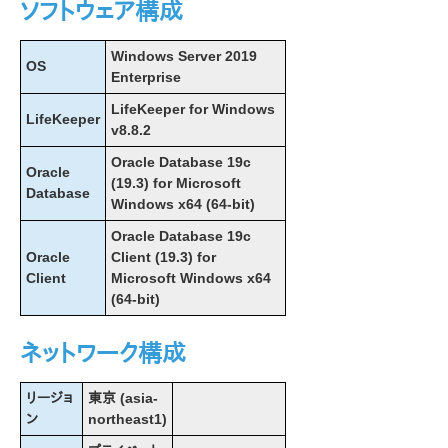
ソフトウェア構成
Windows Server 2019
OS
Enterprise
LifeKeeper for Windows
LifeKeeper
v8.8.2
Oracle Database 19c
Oracle
(19.3) for Microsoft
Database
Windows x64 (64-bit)
Oracle Database 19c
Oracle
Client (19.3) for
Client
Microsoft Windows x64
(64-bit)
ネットワーク構成
リージョ
東京 (asia-
ン
northeast1)