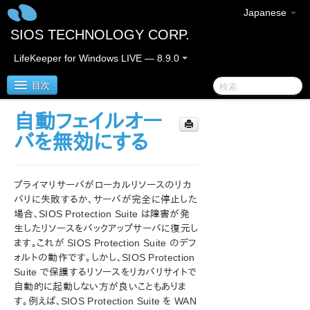
Japanese
SIOS TECHNOLOGY CORP.
LifeKeeper for Windows LIVE — 8.9.0
目次
自動フェイルオー
LifeKeeper for Windows
バを無効にする
LifeKeeper for Windows リリースノート
プライマリサーバがローカルリソースのリカ
LifeKeeper for Windows クイックスタートガイド
バリに失敗するか、サーバが完全に停止した
場合、SIOS Protection Suite は障害が発
生したリソースをバックアップサーバに復元し
クラウド環境における LifeKeeper for Windows の利用
について
ます。これが SIOS Protection Suite のデフ
ォルトの動作です。しかし、SIOS Protection
Suite で保護するリソースをリカバリサイトで
LifeKeeper for Windows インストレーションガイド
自動的に起動しない方が良いこともありま
す。例えば、SIOS Protection Suite を WAN
LifeKeeper for Windows テクニカルドキュメンテーショ