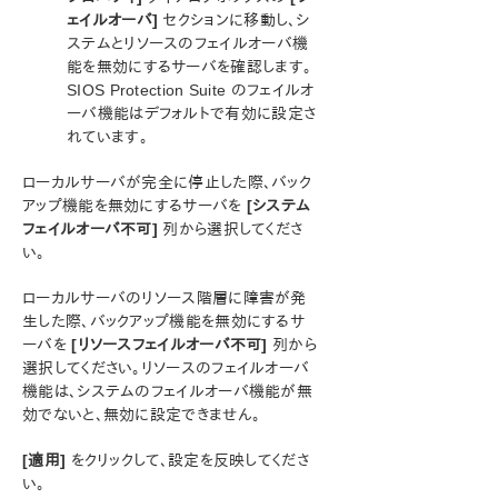
トラブルシューティング
ェイルオーバ]
セクションに移動し、シ
ステムとリソースのフェイルオーバ機
総合メッセージカタログ
能を無効にするサーバを確認します。
SIOS Protection Suite のフェイルオ
ーバ機能はデフォルトで有効に設定さ
アプリケーションリカバリーキット
れています。
LifeKeeper for Windowsサポートマトリックス
ローカルサーバが完全に停止した際、バック
アップ機能を無効にするサーバを
[システム
LifeKeeper Single Server Protection for Windows
フェイルオーバ不可]
列から選択してくださ
い。
LifeKeeper Single Server Protection for Windows
テクニカルドキュメンテーション
ローカルサーバのリソース階層に障害が発
生した際、バックアップ機能を無効にするサ
プロダクトライフサイクル
ーバを
[リソースフェイルオーバ不可]
列から
選択してください。リソースのフェイルオーバ
機能は、システムのフェイルオーバ機能が無
PDFでダウンロード
効でないと、無効に設定できません。
[適用]
をクリックして、設定を反映してくださ
い。