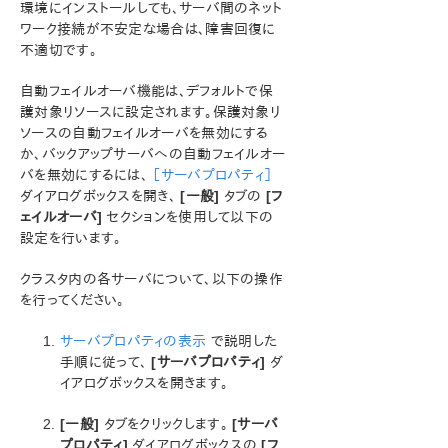
環境にインストールしても、サーバ間のネット
ン
ワーク接続が不安定な場合は、障害回復に
LifeKeeper for Windowsについて
不適切です。
構成
LifeKeeper for Windowsの管理の概要
自動フェイルオーバ機能は、デフォルトで保
GUI による管理作業
護対象リソースに設定されます。保護対象リ
サーバプロパティの編集
ソースの自動フェイルオーバを無効にする
か、バックアップサーバへの自動フェイルオー
サーバのシャットダウン方法の設定
バを無効にするには、
［サーバプロパティ］
自動フェイルオーバを無効にする
ダイアログボックスを開き、
[一般]
タブの
[フ
コミュニケーションパスの作成
ェイルオーバ]
セクションを使用して以下の
コミュニケーションパスの削除
設定を行います。
リソース階層に関連する作業
マニュアルページ
クラスタ内の各サーバについて、以下の操作
LKSUPPORT
を行ってください。
IP ローカルリカバリ
サーバプロパティの表示
で説明した
SNMP による SIOS Protection Suite イベント転送の
手順に従って、
[サーバプロパティ]
ダ
概要
イアログボックスを開きます。
OpenJDKのアップグレード
ユーザガイド
[一般]
タブをクリックします。
[サーバ
DataKeeper
プロパティ]
ダイアログボックスの
[フ