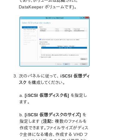
であり、ボリュームは認識された
ミラーの作成とクラスタの構成
DataKeeper ボリュームです)。
iSCSI 仮想ディスクの作成
Windows 2012 での iSCSI イニシエータの設
定
DataKeeper Notification Icon
AWS エフェメラルストレージ上の DataKeeper イン
テントログ
DataKeeperターゲットスナップショット
How to Replace a LifeKeeper-W Node
SIOS DataKeeper Standard Edition を使用して
Hyper-V 仮想マシンのディザスタリカバリを行う
次のパネルに従って、
iSCSI 仮想ディ
よくある質問
スク
を構成してください。
トラブルシューティング
a.
[iSCSI 仮想ディスク名]
を指定し
トラブルシューティング
ます。
総合メッセージカタログ
b.
[iSCSI 仮想ディスクのサイズ]
を
指定します (
注記:
複数のファイルを
アプリケーションリカバリーキット
作成できます。ファイルサイズがディス
ク全体になる場合、作成する VHD フ
LifeKeeper for Windowsサポートマトリックス