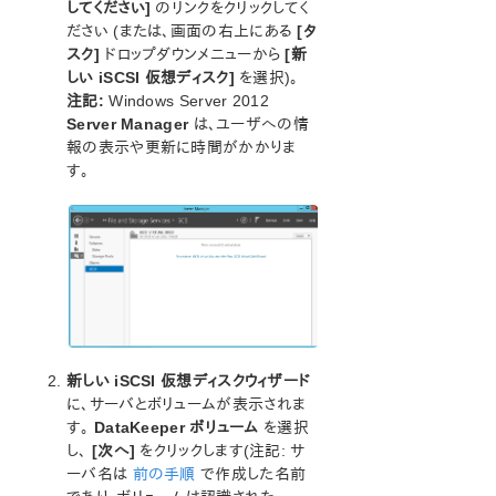
してください]
のリンクをクリックしてく
ン
ださい (または、画面の右上にある
[タ
LifeKeeper for Windowsについて
スク]
ドロップダウンメニューから
[新
構成
しい iSCSI 仮想ディスク]
を選択)。
LifeKeeper for Windowsの管理の概要
注記:
Windows Server 2012
ユーザガイド
Server Manager
は、ユーザへの情
DataKeeper
報の表示や更新に時間がかかりま
す。
はじめに
構成
DataKeeper の管理
ユーザガイド
入門
SIOS DataKeeper の設定方法
ミラーの設定
ジョブ操作
新しい iSCSI 仮想ディスクウィザード
ミラーの操作
に、サーバとボリュームが表示されま
共有ボリュームの操作
す。
DataKeeper ボリューム
を選択
Windows Server 2012 上での Microsoft iSCSI タ
し、
[次へ]
をクリックします(注記: サ
ーゲットと DataKeeper の使用
ーバ名は
前の手順
で作成した名前
iSCSI ターゲットのインストール