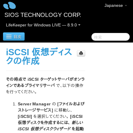
Japanese
SIOS TECHNOLOGY CORP.
LifeKeeper for Windows LIVE — 8.9.0
目次
iSCSI 仮想ディス
LifeKeeper for Windows
クの作成
LifeKeeper for Windows リリースノート
その時点で iSCSI ターゲットサーバがオンラ
LifeKeeper for Windows クイックスタートガイド
インであるプライマリサーバ
で、以下の操作
を行ってください。
クラウド環境における LifeKeeper for Windows の利用
について
Server Manager
の
[ファイルおよび
ストレージサービス]
に移動し、
[iSCSI]
を選択してください。
[iSCSI
LifeKeeper for Windows インストレーションガイド
仮想ディスクを作成するには、
新しい
iSCSI 仮想ディスクウィザード
を起動
LifeKeeper for Windows テクニカルドキュメンテーショ