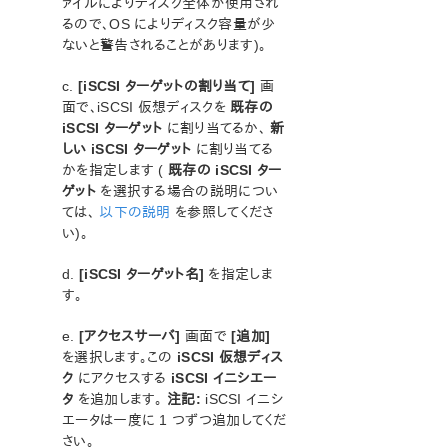
ァイルによりディスク全体が使用され
るので、OS によりディスク容量が少
LifeKeeper Single Server Protection for Windows
ないと警告されることがあります)。
c.
[iSCSI ターゲットの割り当て]
画
LifeKeeper Single Server Protection for Windows
テクニカルドキュメンテーション
面で、iSCSI 仮想ディスクを
既存の
iSCSI ターゲット
に割り当てるか、
新
しい iSCSI ターゲット
に割り当てる
プロダクトライフサイクル
かを指定します (
既存の iSCSI ター
ゲット
を選択する場合の説明につい
PDFでダウンロード
ては、
以下の説明
を参照してくださ
い)。
d.
[iSCSI ターゲット名]
を指定しま
す。
e.
[アクセスサーバ]
画面で
[追加]
を選択します。この
iSCSI 仮想ディス
ク
にアクセスする
iSCSI イニシエー
タ
を追加します。
注記:
iSCSI イニシ
エータは一度に 1 つずつ追加してくだ
さい。