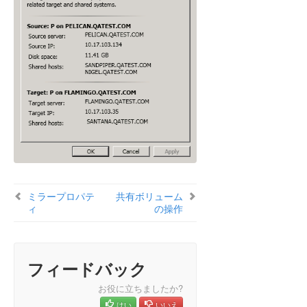
中断
再同期
ミラーの削除
ターゲットの再配置
DataKeeperボリュームのサイズ変更
ミラープロパティ
既存のミラーの圧縮レベルの変更
共有ボリュームの操作
Windows Server 2012 上での Microsoft iSCSI タ
ーゲットと DataKeeper の使用
DataKeeper Notification Icon
AWS エフェメラルストレージ上の DataKeeper イン
ミラープロパテ
共有ボリューム
テントログ
ィ
の操作
DataKeeperターゲットスナップショット
How to Replace a LifeKeeper-W Node
SIOS DataKeeper Standard Edition を使用して
フィードバック
Hyper-V 仮想マシンのディザスタリカバリを行う
よくある質問
お役に立ちましたか?
トラブルシューティング
はい
いいえ