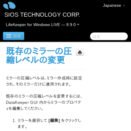
Japanese
SIOS TECHNOLOGY CORP.
LifeKeeper for Windows LIVE — 8.9.0
目次
既存のミラーの圧
LifeKeeper for Windows
縮レベルの変更
LifeKeeper for Windows リリースノート
ミラーの圧縮レベルは、ミラー作成時に設定
LifeKeeper for Windows クイックスタートガイド
され、そのミラーだけに適用されます。
既存のミラーの圧縮レベルを変更するには、
クラウド環境における LifeKeeper for Windows の利用
について
DataKeeper GUI 内からミラーのプロパテ
ィを編集してください。
LifeKeeper for Windows インストレーションガイド
ミラーを選択して
[編集]
をクリックし
ます。
LifeKeeper for Windows テクニカルドキュメンテーショ