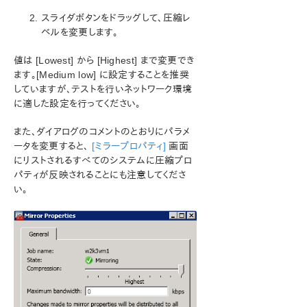
ン
スライダボタンをドラッグして、圧縮レ
LifeKeeper for Windowsについて
ベルを変更します。
構成
LifeKeeper for Windowsの管理の概要
値は [Lowest] から [Highest] まで変更でき
ユーザガイド
ます。[Medium low] に設定することを推奨
していますが、テストを行いネットワーク環境
DataKeeper
に適した設定を行ってください。
はじめに
構成
また、ダイアログのコメントのとおりにパラメ
DataKeeper の管理
ータを変更すると、
[ミラープロパティ]
画面
ユーザガイド
にリストされるすべてのシステムに圧縮プロ
入門
パティが反映されることにも注意してくださ
SIOS DataKeeper の設定方法
い。
ミラーの設定
ジョブ操作
ミラーの操作
ミラーの管理
一時停止 / ロック解除
再開 / ロック
部分再同期