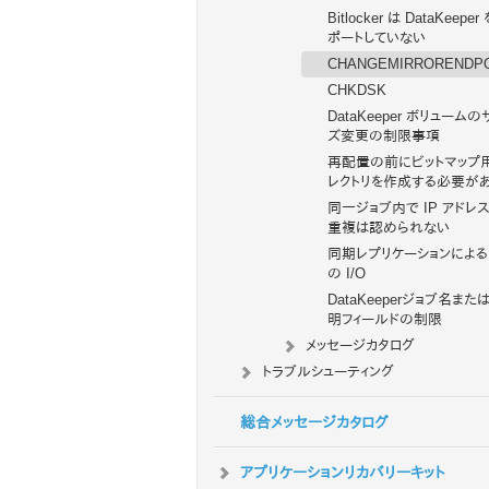
Bitlocker は DataKeeper
ポートしていない
CHANGEMIRRORENDP
CHKDSK
DataKeeper ボリュームの
ズ変更の制限事項
再配置の前にビットマップ
レクトリを作成する必要が
同一ジョブ内で IP アドレ
重複は認められない
同期レプリケーションによ
の I/O
DataKeeperジョブ名また
明フィールドの制限
メッセージカタログ
トラブルシューティング
総合メッセージカタログ
アプリケーションリカバリーキット