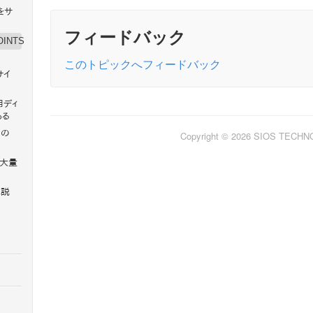
 をサ
フィードバック
OINTS
このトピックへフィードバック
サイ
用ディ
ある
スの
Copyright © 2026 SIOS TECH
る大量
は説