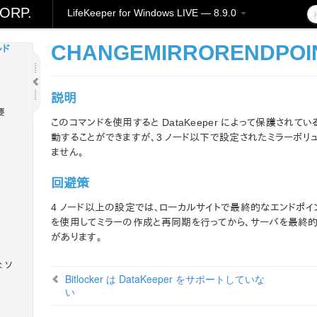
レーシ
ORP.
LifeKeeper for Windows LIVE — 8.9.0
CHANGEMIRRORENDPOI
ルド
説明
要
このコマンドを使用すると DataKeeper によって保護され
動することができますが、3 ノード以下で設定されたミラーボリ
ません。
回避策
4 ノード以上の設定では、ローカルサイトで最終的なエンドポイント
を使用してミラーの作成と再同期を行ってから、サーバを最終的な
があります。
 ソ
Bitlocker は DataKeeper をサポートしていな
い