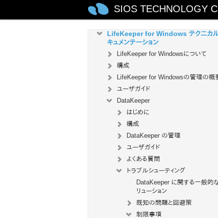
LifeKeeper for Windows インスト
SIOS TECHNOLOGY C
ョンガイド
LifeKeeper for Windows テクニカ
キュメンテーション
LifeKeeper for Windowsについて
構成
LifeKeeper for Windowsの管理の概
ユーザガイド
DataKeeper
はじめに
構成
DataKeeper の管理
ユーザガイド
よくある質問
トラブルシューティング
DataKeeper に関する一般的な
リューション
既知の問題と回避策
制限事項