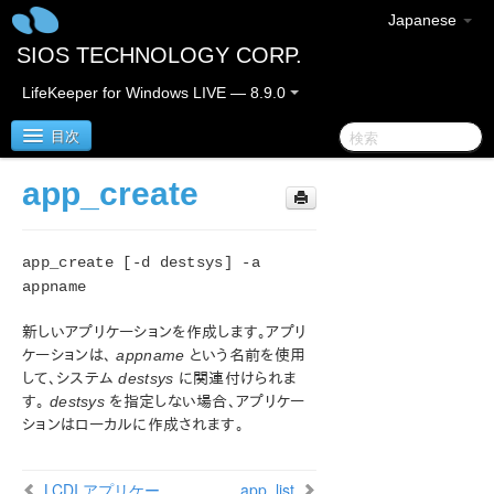
Japanese
SIOS TECHNOLOGY CORP.
LifeKeeper for Windows LIVE — 8.9.0
目次
app_create
LifeKeeper for Windows
app_create [-d destsys] -a
LifeKeeper for Windows リリースノート
appname
LifeKeeper for Windows クイックスタートガイド
新しいアプリケーションを作成します。アプリ
ケーションは、
appname
という名前を使用
クラウド環境における LifeKeeper for Windows の利用
して、システム
destsys
に関連付けられま
について
す。
destsys
を指定しない場合、アプリケー
ションはローカルに作成されます。
LifeKeeper for Windows インストレーションガイド
LifeKeeper for Windows テクニカルドキュメンテーショ
LCDI アプリケー
app_list