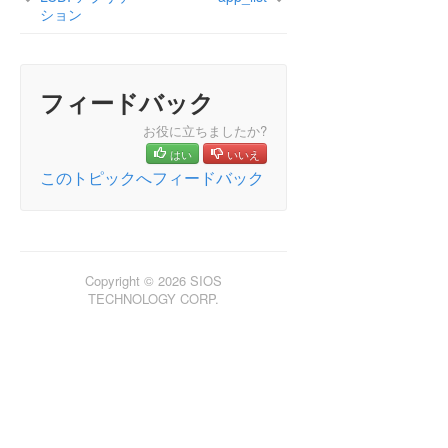
ン
ション
LifeKeeper for Windowsについて
構成
LifeKeeper for Windowsの管理の概要
フィードバック
GUI による管理作業
お役に立ちましたか?
リソース階層に関連する作業
はい
いいえ
マニュアルページ
このトピックへフィードバック
LCD - その他の LCD プログラム
LCDI アプリケーション
app_create
app_list
app_remove
Copyright © 2026 SIOS
TECHNOLOGY CORP.
LCDI インスタンス
LCDI 関係
LCDI リソースタイプ
LCDI システム
LifeKeeper のフラグ
lk_chg_value
lk_err