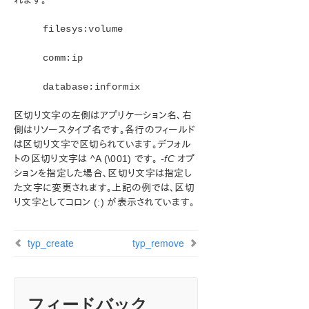
れます。
Microsoft Azure 動作検証ガイド
filesys:volume
SIOS Protection Suite/LifeKeeper インストレーション
ガイド
comm:ip
SIOS Protection Suite/LifeKeeper for Windows テ
database:informix
クニカルドキュメンテーション
はじめに
区切り文字の左側はアプリケーション名、右
構成
側はリソースタイプ名です。各行のフィールド
は区切り文字で区切られています。デフォル
管理
トの区切り文字は ^A (\001) です。
-fC
オプ
GUI による管理作業
ションを指定した場合、区切り文字は指定し
リソース階層に関連する作業
た文字に変更されます。上記の例では、区切
マニュアルページ
り文字としてコロン (:) が表示されています。
LCD - その他の LCD プログラム
LCDI アプリケーション
typ_create
typ_remove
LCDI インスタンス
LCDI 関係
LCDI リソースタイプ
typ_create
フィードバック