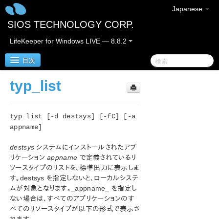
Japanese
SIOS TECHNOLOGY CORP.
LifeKeeper for Windows LIVE — 8.8.2
目次
typ_list
SIOS Protection Suite/LifeKeeper for Windows
typ_list [-d destsys] [-fC] [-a
SIOS Protection Suite/LifeKeeper for Windows リ
リースノート
appname]
destsys
システムにインストールされたアプ
SIOS Protection Suite/LifeKeeper for Windows ク
イックスタートガイド
リケーション
appname
で定義されているリ
ソースタイプのリストを、標準出力に表示しま
す。destsys を指定しないと、ローカルシステ
AWS Direct Connect クイックスタートガイド
ムが対象となります。_appname_ を指定し
ない場合は、すべてのアプリケーションのす
AWS VPC ピア接続クイックスタートガイド
べてのリソースタイプが以下の形式で表示さ