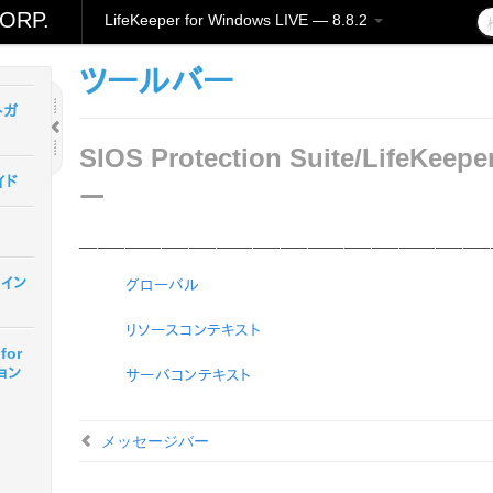
ORP.
LifeKeeper for Windows LIVE — 8.8.2
for
ツールバー
トガ
SIOS Protection Suite/LifeKee
イド
ー
_____________________________________________
r イン
グローバル
リソースコンテキスト
for
ョン
サーバコンテキスト
メッセージバー