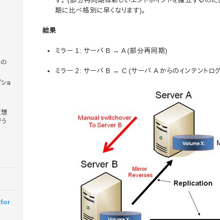
す。 (部分再同期は新しいエンドポイントを確立するの
期に比べ格別に早くなります)。
結果
ミラー 1: サーバ B → A (部分再同期)
上の
ミラー 2: サーバ B → C (サーバ A からのインテント
プショ
仮想
行う
for