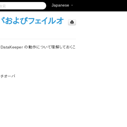
Japanese
バおよびフェイルオ
taKeeper の動作について理解しておくこ
ッチオーバ