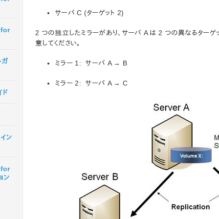
サーバ C (ターゲット 2)
for
2 つの独立したミラーがあり、サーバ A は 2 つの異なるター
意してください。
トガ
ミラー 1: サーバ A → B
ミラー 2: サーバ A → C
イド
r イン
for
ョン