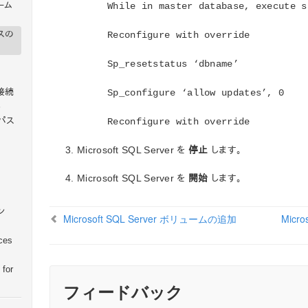
ューム
While in master database, execute s
スの
Reconfigure with override
Sp_resetstatus ‘dbname’
接続
Sp_configure ‘allow updates’, 0
定
びパス
Reconfigure with override
Microsoft SQL Server を
停止
します。
Microsoft SQL Server を
開始
します。
ン
Microsoft SQL Server ボリュームの追加
Micro
ices
 for
フィードバック