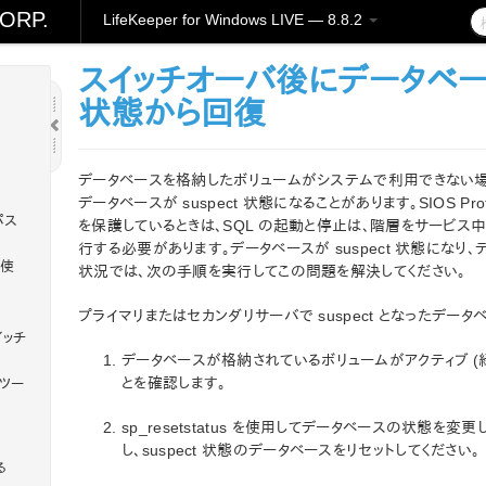
ORP.
LifeKeeper for Windows LIVE — 8.8.2
t イン
スイッチオーバ後にデータベースの
状態から回復
データベースを格納したボリュームがシステムで利用できない場合、Micr
データベースが suspect 状態になることがあります。SIOS Prote
パス
を保護しているときは、SQL の起動と停止は、階層をサービ
行する必要があります。データベースが suspect 状態にな
を使
状況では、次の手順を実行してこの問題を解決してください。
プライマリまたはセカンダリサーバで suspect となったデー
イッチ
データベースが格納されているボリュームがアクティブ (
とを確認します。
t ツー
sp_resetstatus を使用してデータベースの状態を
し、suspect 状態のデータベースをリセットしてください。
る