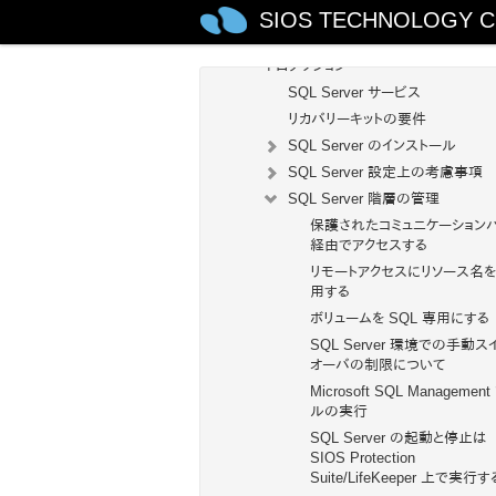
SIOS TECHNOLOGY C
SIOS Protection Suite/LifeKeeper
Microsoft SQL Server Recovery Ki
トロダクション
SQL Server サービス
リカバリーキットの要件
SQL Server のインストール
SQL Server 設定上の考慮事項
SQL Server 階層の管理
保護されたコミュニケーション
経由でアクセスする
リモートアクセスにリソース名
用する
ボリュームを SQL 専用にする
SQL Server 環境での手動ス
オーバの制限について
Microsoft SQL Managemen
ルの実行
SQL Server の起動と停止は
SIOS Protection
Suite/LifeKeeper 上で実行す