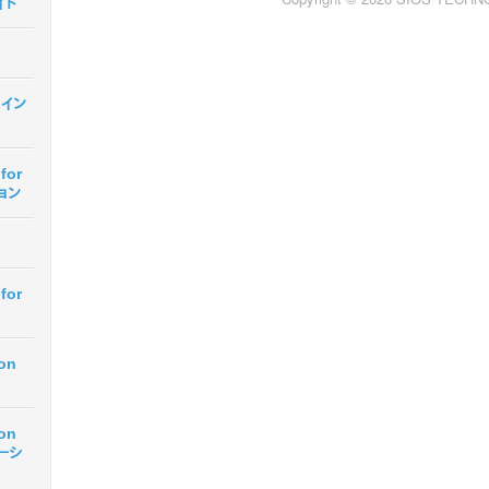
イド
r イン
for
ョン
for
ion
ion
テーシ