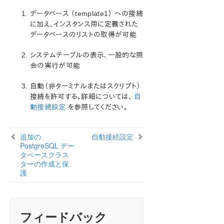
Microsoft Azure 動作検証ガイド
データベース （template1） への接続
に加え、インスタンス用に定義された
SIOS Protection Suite/LifeKeeper インストレーション
データベースのリストの取得が可能
ガイド
システムテーブルの表示、一般的な照
SIOS Protection Suite/LifeKeeper for Windows テ
会の実行が可能
クニカルドキュメンテーション
自動（非ターミナルまたはスクリプト）
アプリケーションリカバリーキット
接続を許可する。詳細については、
自
Recovery Kit for EC2™ 管理ガイド
動接続設定
を参照してください。
Generic Application Kit for Load Balancer Health
Checks
追加の
自動接続設定
SIOS Protection Suite/LifeKeeper Microsoft SQL
PostgreSQL デー
Server Recovery Kit イントロダクション
タベースクラス
SIOS Protection Suite PostgreSQL
ターの作成と保
PostgreSQLのインストール
護
PostgreSQL サーバーの設定に関する考慮事項
PostgreSQL サーバー階層の管理
保護されたコミュニケーションパス経由でのアクセ
フィードバック
ス