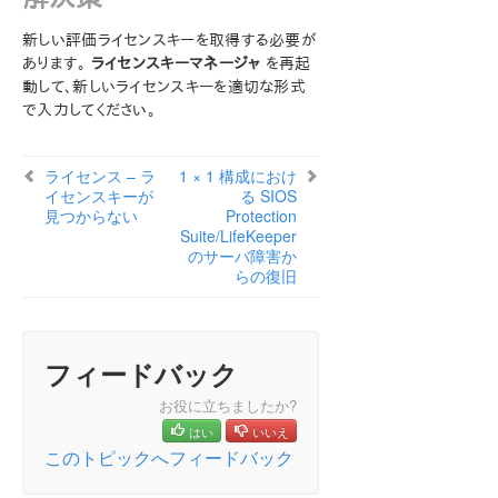
Microsoft Azure 動作検証ガイド
新しい評価ライセンスキーを取得する必要が
あります。
SIOS Protection Suite/LifeKeeper インストレーション
ライセンスキーマネージャ
を再起
ガイド
動して、新しいライセンスキーを適切な形式
で入力してください。
SIOS Protection Suite/LifeKeeper for Windows テ
クニカルドキュメンテーション
ライセンス – ラ
1 × 1 構成におけ
はじめに
イセンスキーが
る SIOS
構成
見つからない
Protection
Suite/LifeKeeper
管理
のサーバ障害か
ユーザガイド
らの復旧
DataKeeper
トラブルシューティング
ビデオソリューション
フィードバック
SPS/LifeKeeper for Windows の一般的な ソリューシ
ョン
お役に立ちましたか?
LifeKeeper で OpenJDK をデプロイする
はい
いいえ
コマンドプロンプトから SIOS Protection
このトピックへフィードバック
Suite/LifeKeeper コマンドを実行しようとしたときにエ
ラーが発生する