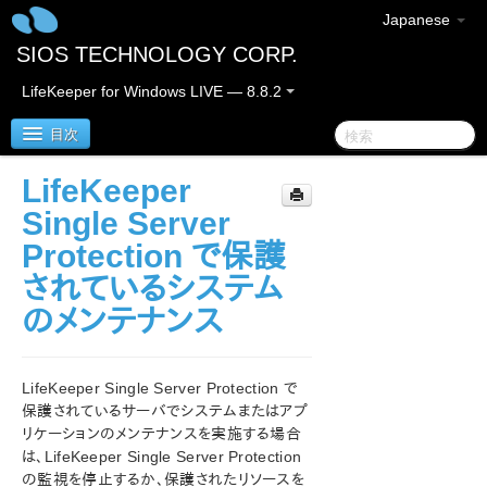
Japanese
SIOS TECHNOLOGY CORP.
LifeKeeper for Windows LIVE — 8.8.2
目次
LifeKeeper
SIOS Protection Suite/LifeKeeper for Windows
Single Server
Protection で保護
SIOS Protection Suite/LifeKeeper for Windows リ
されているシステム
リースノート
のメンテナンス
SIOS Protection Suite/LifeKeeper for Windows ク
イックスタートガイド
LifeKeeper Single Server Protection で
AWS Direct Connect クイックスタートガイド
保護されているサーバでシステムまたはアプ
リケーションのメンテナンスを実施する場合
AWS VPC ピア接続クイックスタートガイド
は、LifeKeeper Single Server Protection
の監視を停止するか、保護されたリソースを