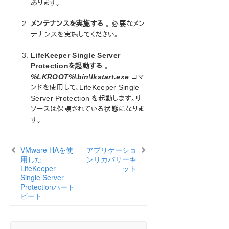
あります。
LifeKeeper Single Server ProtectionとVMware HAの
統合を有効にする
メンテナンスを実施する
。 必要なメン
VMware HAの障害検出の有効化とリカバリシナリオ
テナンスを実施してください。
VMware HAを使用したLifeKeeper Single Server
Protectionハートビート
LifeKeeper Single Server
LifeKeeper Single Server Protection で保護されてい
Protectionを起動する
。
るシステムのメンテナンス
%LKROOT%\bin\lkstart.exe
コマ
アプリケーションリカバリーキット
ンドを使用して、LifeKeeper Single
Server Protection を起動します。リ
プロダクトライフサイクル
ソースは保護されている状態になりま
す。
PDFでダウンロード
VMware HAを使
アプリケーショ
用した
ンリカバリーキ
LifeKeeper
ット
Single Server
Protectionハート
ビート