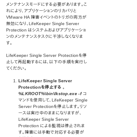
Microsoft Azure 動作検証ガイド
メンテナンスモードにする必要があります。こ
れにより、アプリケーションのリカバリと
VMware HA 障害イベントのトリガの両方が
SIOS Protection Suite/LifeKeeper インストレーション
ガイド
無効になり、LifeKeeper Single Server
Protection はシステムおよびアプリケーショ
ンのメンテナンスタスクに干渉しなくなりま
SIOS Protection Suite/LifeKeeper for Windows テ
クニカルドキュメンテーション
す。
LifeKeeper Single Server Protectionを停
アプリケーションリカバリーキット
止して再起動するには、以下の手順を実行し
てください。
SIOS Protection Suite/LifeKeeper for Windows サ
ポートマトリックス
LifeKeeper Single Server
Protectionを停止する
。
LifeKeeper Single Server Protection for Windows
%LKROOT%\bin\lkstop.exe -f
コ
マンドを使用して、LifeKeeper Single
LifeKeeper Single Server Protection for Windows
Server Protectionを停止します。リソ
テクニカルドキュメンテーション
ースは実行中のままになりますが、
ドキュメンテーションについて
LifeKeeper Single Server
VMware HA との統合
Protection による監視は停止されま
管理
す。障害には手動で対応する必要が