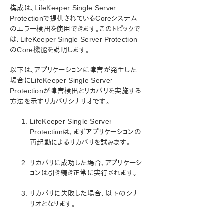
Microsoft Azure 動作検証ガイド
構成は、LifeKeeper Single Server
Protectionで提供されているCoreシステム
SIOS Protection Suite/LifeKeeper インストレーション
のエラー検出を使用できます。このトピックで
ガイド
は、LifeKeeper Single Server Protection
のCore機能を説明します。
SIOS Protection Suite/LifeKeeper for Windows テ
クニカルドキュメンテーション
以下は、アプリケーションに障害が発生した
場合にLifeKeeper Single Server
Protectionが障害検出とリカバリを実施する
アプリケーションリカバリーキット
方法を示すリカバリシナリオです。
SIOS Protection Suite/LifeKeeper for Windows サ
LifeKeeper Single Server
ポートマトリックス
Protectionは、まずアプリケーションの
再起動によるリカバリを試みます。
LifeKeeper Single Server Protection for Windows
リカバリに成功した場合、アプリケーシ
LifeKeeper Single Server Protection for Windows
ョンは引き続き正常に実行されます。
テクニカルドキュメンテーション
ドキュメンテーションについて
リカバリに失敗した場合、以下のシナ
VMware HA との統合
リオとなります。
管理