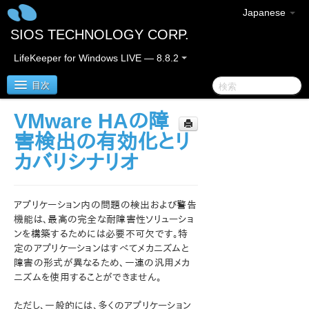
Japanese
SIOS TECHNOLOGY CORP.
LifeKeeper for Windows LIVE — 8.8.2
目次
VMware HAの障
SIOS Protection Suite/LifeKeeper for Windows
害検出の有効化とリ
カバリシナリオ
SIOS Protection Suite/LifeKeeper for Windows リ
リースノート
アプリケーション内の問題の検出および警告
SIOS Protection Suite/LifeKeeper for Windows ク
機能は、最高の完全な耐障害性ソリューショ
イックスタートガイド
ンを構築するためには必要不可欠です。特
定のアプリケーションはすべてメカニズムと
AWS Direct Connect クイックスタートガイド
障害の形式が異なるため、一連の汎用メカ
ニズムを使用することができません。
AWS VPC ピア接続クイックスタートガイド
ただし、一般的には、多くのアプリケーション