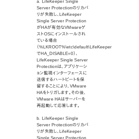
a. LifeKeeper Single
LifeKeeper Single Server ProtectionとVMware HAの
統合を有効にする
Server Protectionのリカバ
リが失敗し、LifeKeeper
VMware HAの障害検出の有効化とリカバリシナリオ
Single Server Protection
VMware HAを使用したLifeKeeper Single Server
がHAが有効なVMwareゲ
Protectionハートビート
ストOSにインストールされ
LifeKeeper Single Server Protection で保護されてい
ている場合
るシステムのメンテナンス
（%LKROOT%\etc\default\LifeKeeper
アプリケーションリカバリーキット
でHA_DISABLE=0）、
LifeKeeper Single Server
プロダクトライフサイクル
Protectionは、アプリケーシ
ョン監視インターフェースに
PDFでダウンロード
送信するハートビートを保
留することにより、VMware
HAをトリガします。その後、
VMware HAはサーバーを
再起動して応答します。
b. LifeKeeper Single
Server Protectionのリカバ
リが失敗し、LifeKeeper
Single Server Protection