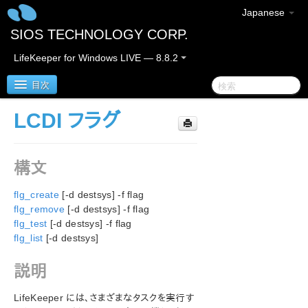
Japanese
SIOS TECHNOLOGY CORP.
LifeKeeper for Windows LIVE — 8.8.2
目次
LCDI フラグ
SIOS Protection Suite/LifeKeeper for Windows
構文
SIOS Protection Suite/LifeKeeper for Windows リ
リースノート
flg_create
[-d destsys] -f flag
SIOS Protection Suite/LifeKeeper for Windows ク
flg_remove
[-d destsys] -f flag
イックスタートガイド
flg_test
[-d destsys] -f flag
flg_list
[-d destsys]
AWS Direct Connect クイックスタートガイド
説明
AWS VPC ピア接続クイックスタートガイド
LifeKeeper には、さまざまなタスクを実行す