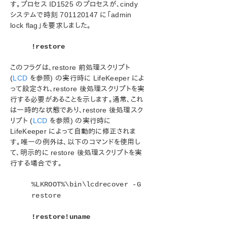
す。プロセス ID1525 のプロセスが、cindy
アプリケーションリカバリーキット
システムで時刻 701120147 に「admin
lock flag」を要求しました。
SIOS Protection Suite/LifeKeeper for Windows サ
ポートマトリックス
!restore
このフラグは、restore 前処理スクリプト
LifeKeeper Single Server Protection for Windows
(
LCD
を参照) の実行時に LifeKeeper によ
って設定され、restore 後処理スクリプトを実
LifeKeeper Single Server Protection for Windows
行する必要があることを示します。通常、これ
テクニカルドキュメンテーション
は一時的な状態であり、restore 後処理スク
リプト (
LCD
を参照) の実行時に
プロダクトライフサイクル
LifeKeeper によって自動的に修正されま
す。唯一の例外は、以下のコマンドを使用し
PDFでダウンロード
て、明示的に restore 後処理スクリプトを実
行する場合です。
%LKROOT%\bin\lcdrecover -G
restore
!restore!uname