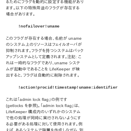
るためにフラグを動的に設定する機能があり
Microsoft Azure 動作検証ガイド
ます。以下の特殊用途のフラグが存在する
場合があります。
SIOS Protection Suite/LifeKeeper インストレーション
ガイド
!nofailover!uname
SIOS Protection Suite/LifeKeeper for Windows テ
このフラグが存在する場合、名前が uname
クニカルドキュメンテーション
のシステム上のリソースはフェイルオーバが
はじめに
抑制されます。フラグを持つシステムはバック
構成
アップシステムとして定義されます。注記: こ
管理
れは一時的なフラグであり、uname システ
GUI による管理作業
ムが起動中であることを LifeKeeper が検
出すると、フラグは自動的に削除されます。
リソース階層に関連する作業
マニュアルページ
!action!procid!timestamp!uname:identifier
LCD - その他の LCD プログラム
LCDI アプリケーション
これは「admin lock flag」の例です
LCDI インスタンス
(getlocks を参照)。「admin lock flag」は、
LCDI 関係
LifeKeeper 構成内のいずれかのシステム
で他の処理が同時に実行されないようにす
LCDI リソースタイプ
る必要がある処理に対して使用されます。例
LCDI システム
えば、あるシステムで階層を作成しながら、別