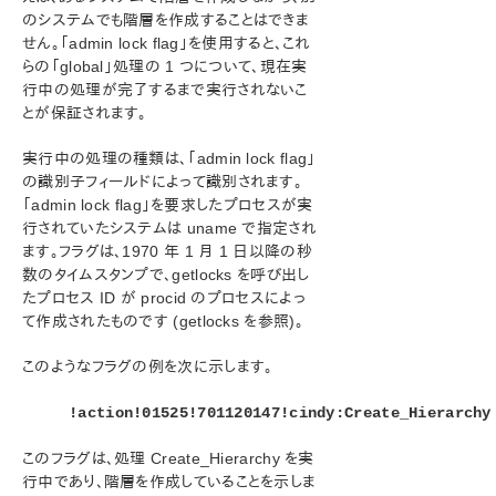
LifeKeeper のフラグ
のシステムでも階層を作成することはできま
flg_create
せん。「admin lock flag」を使用すると、これ
flg_list
らの「global」処理の 1 つについて、現在実
flg_remove
行中の処理が完了するまで実行されないこ
flg_test
とが保証されます。
LCDI フラグ
実行中の処理の種類は、「admin lock flag」
lk_chg_value
の識別子フィールドによって識別されます。
lk_err
「admin lock flag」を要求したプロセスが実
perform_action
行されていたシステムは uname で指定され
sendevent
ます。フラグは、1970 年 1 月 1 日以降の秒
volume
数のタイムスタンプで、getlocks を呼び出し
LKSUPPORT
たプロセス ID が procid のプロセスによっ
て作成されたものです (getlocks を参照)。
IP ローカルリカバリ
SNMP による SIOS Protection Suite/LifeKeeper イ
このようなフラグの例を次に示します。
ベント転送の概要
Java のアップグレード
!action!01525!701120147!cindy:Create_Hierarchy
ユーザガイド
DataKeeper
このフラグは、処理 Create_Hierarchy を実
トラブルシューティング
行中であり、階層を作成していることを示しま