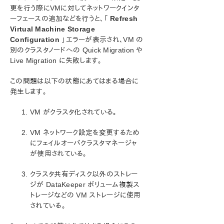
Microsoft Azure 動作検証ガイド
更を行う際にVMに対してネットワークインタ
ーフェースの追加などを行うと、「
Refresh
SIOS Protection Suite/LifeKeeper インストレーション
Virtual Machine Storage
ガイド
Configuration
」エラーが表示され、VM の
別のクラスタノードへの Quick Migration や
Live Migration に失敗します。
SIOS Protection Suite/LifeKeeper for Windows テ
クニカルドキュメンテーション
この問題は以下の状態にあてはまる場合に
はじめに
発生します。
構成
管理
VM がクラスタ化されている。
ユーザガイド
DataKeeper
VM ネットワーク設定を変更するため
はじめに
にフェイルオーバクラスタマネージャ
が使用されている。
構成
DataKeeper の管理
クラスタ共有ディスク以外のストレー
ユーザガイド
ジが DataKeeper ボリューム複製ス
よくある質問
トレージなどの VM ストレージに使用
トラブルシューティング
されている。
DataKeeper に関する一般的な ソリューション