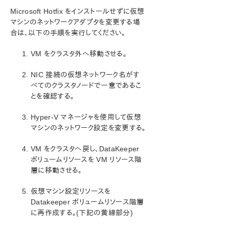
Microsoft Hotfix をインストールせずに仮想
システムイベントログ – GUI でのミラー作成の
失敗
マシンのネットワークアダプタを変更する場
合は、以下の手順を実行してください。
以前のインストールパスを確認できない
ユーザインターフェース – ミラーを作成できない
VM をクラスタ外へ移動させる。
ユーザインターフェース – ミラーの片側しか表
示されない
NIC 接続の仮想ネットワーク名がす
Windowsを復元した結果、ロックされたRAW状
べてのクラスタノードで一意であるこ
態の共有ストレージ
とを確認する。
Windows Server 2012 固有の問題
Windows Server 2016 固有の問題
Hyper-V マネージャを使用して仮想
制限事項
マシンのネットワーク設定を変更する。
メッセージカタログ
VM をクラスタへ戻し、DataKeeper
トラブルシューティング
ボリュームリソースを VM リソース階
層に移動させる。
アプリケーションリカバリーキット
仮想マシン設定リソースを
SIOS Protection Suite/LifeKeeper for Windows サ
Datakeeper ボリュームリソース階層
ポートマトリックス
に再作成する。(下記の黄線部分)