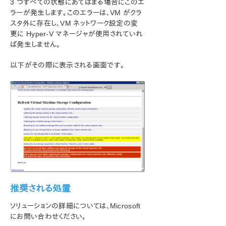
既知の問題と回避策
3 つすべての状態にあてはまる場合にこのエ
ラーが発生します。このエラーは、VM がクラ
指定したボリュームへのアクセス拒否
スタ外に存在し、VM ネットワーク設定の変
LifeKeeper および DataKeeper for Windows
更に Hyper-V マネージャが使用されていれ
のアンチウイルスソフトウェアの除外リスト
ば発生しません。
DataKeeper はジョブのミラーエンドポイントとし
て小文字のドライブレターをサポートしない
以下がその際に表示される画面です。
DataKeeper ボリュームをクラスタリソースタイ
プとして使用できない
ステータスの更新が失敗/遅延する
ミラーの作成に失敗する
Hyper-V ホストクラスタエラー
OpenJDK で LifeKeeper の GUI が起動しない
Live Migration の失敗
MaxResyncPasses 値
ダイナミックディスクのミラーリング
新しいリソースはオフラインだがロック解除され
ている
推奨される処置
Recovery Kit for Route 53がインスタンスタイ
プの変更後に停止する
ソリューションの詳細については、Microsoft
サーバログインアカウントおよびパスワードはク
にお問い合わせください。
ラスタの各サーバで同一である必要がある