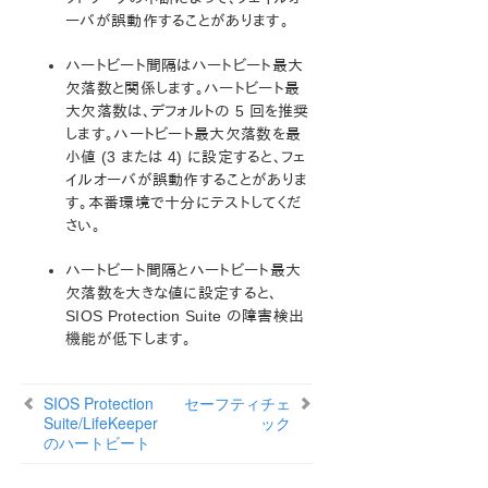
Microsoft Azure 動作検証ガイド
ーバが誤動作することがあります。
SIOS Protection Suite/LifeKeeper インストレーション
ハートビート間隔はハートビート最大
ガイド
欠落数と関係します。ハートビート最
大欠落数は、デフォルトの 5 回を推奨
SIOS Protection Suite/LifeKeeper for Windows テ
します。ハートビート最大欠落数を最
クニカルドキュメンテーション
小値 (3 または 4) に設定すると、フェ
はじめに
イルオーバが誤動作することがありま
す。本番環境で十分にテストしてくだ
Core
さい。
MSSQL
コミュニケーションパス
ハートビート間隔とハートビート最大
コミュニケーションパスの種類
欠落数を大きな値に設定すると、
SIOS Protection Suite/LifeKeeper のハートビート
SIOS Protection Suite の障害検出
ハートビート間隔
機能が低下します。
セーフティチェック
リソース階層
SIOS Protection
セーフティチェ
構成
Suite/LifeKeeper
ック
管理
のハートビート
ユーザガイド