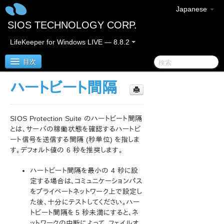
Japanese
SIOS TECHNOLOGY CORP.
LifeKeeper for Windows LIVE — 8.8.2
目次
ハートビート間隔
SIOS Protection Suite/LifeKeeper for Windows
SIOS Protection Suite のハートビート間隔
SIOS Protection Suite/LifeKeeper for Windows リ
リースノート
とは、サーバの稼働状態を確認するハートビ
ート信号を送信する間隔 (秒単位) を指しま
す。デフォルト値の 6 秒を推奨します。
SIOS Protection Suite/LifeKeeper for Windows ク
イックスタートガイド
ハートビート間隔を最小の 4 秒に設
定する場合は、コミュニケーションパス
AWS Direct Connect クイックスタートガイド
をプライベートネットワーク上で設定し
た後、十分にテストしてください。ハー
AWS VPC ピア接続クイックスタートガイド
トビート間隔を 5 秒未満にすると、ネ
ットワークの中断によって、フェイルオ