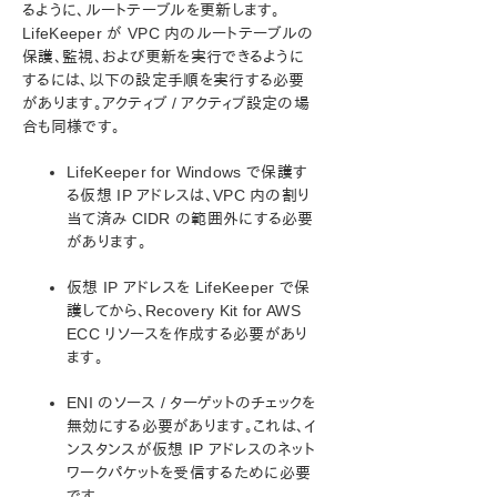
るように、ルートテーブルを更新します。
Microsoft Azure 動作検証ガイド
LifeKeeper が VPC 内のルートテーブルの
保護、監視、および更新を実行できるように
SIOS Protection Suite/LifeKeeper インストレーション
するには、以下の設定手順を実行する必要
ガイド
があります。アクティブ / アクティブ設定の場
合も同様です。
SIOS Protection Suite/LifeKeeper for Windows テ
クニカルドキュメンテーション
LifeKeeper for Windows で保護す
る仮想 IP アドレスは、VPC 内の割り
アプリケーションリカバリーキット
当て済み CIDR の範囲外にする必要
Recovery Kit for EC2™ 管理ガイド
があります。
運用の原則
Recovery Kit for EC2™の要件
仮想 IP アドレスを LifeKeeper で保
護してから、Recovery Kit for AWS
設定
ECC リソースを作成する必要があり
Recovery Kit for EC2™ のチューニング
ます。
AWS ECC リソース階層の作成
AWS ECC リソース階層の削除
ENI のソース / ターゲットのチェックを
AWS ECC リソース階層の拡張
無効にする必要があります。これは、イ
ローカルリカバリと設定に関する考慮事項
ンスタンスが仮想 IP アドレスのネット
AWS ECC リソース監視と設定に関する考慮事項
ワークパケットを受信するために必要
です。