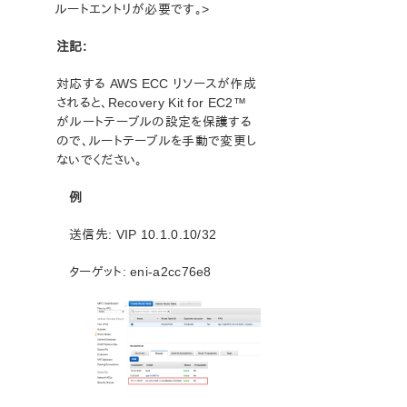
テクニカルドキュメンテーション
ルートエントリが必要です。>
注記:
プロダクトライフサイクル
対応する AWS ECC リソースが作成
PDFでダウンロード
されると、Recovery Kit for EC2™
がルートテーブルの設定を保護する
ので、ルートテーブルを手動で変更し
ないでください。
例
送信先: VIP 10.1.0.10/32
ターゲット: eni-a2cc76e8