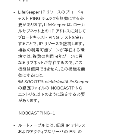
リソース階層の拡張解除
ユーザシステムのセットアップ
LifeKeeper IP リソースのブロードキ
Recovery Kit for EC2™パラメーター一覧
ャスト PING チェックを無効にする必
Generic Application Kit for Load Balancer Health
要があります。LifeKeeper は、ローカ
Checks
ルサブネット上の IP アドレスに対して
SIOS Protection Suite/LifeKeeper Microsoft SQL
ブロードキャスト PING テストを実行
Server Recovery Kit イントロダクション
することで、IP リソースを監視します。
SIOS Protection Suite PostgreSQL
複数の利用可能ゾーンが存在する環
SIOS Protection Suite/LifeKeeper Oracle Recovery Kit
境では、複数の利用可能ゾーンに異
イントロダクション
なるサブネットが存在するので、この
SIOS Protection Suite/LifeKeeper Microsoft Internet
機能は使用できません。この機能を無
Information Services Recovery Kit イントロダクション
効にするには、
SIOS Protection Suite Recovery Kit for Route 53™ 管
%LKROOT%\etc\default\LifeKeeper
理ガイド
の設定ファイルの NOBCASTPING
エントリを以下のように設定する必要
SIOS Protection Suite/LifeKeeper for Windows サ
があります。
ポートマトリックス
NOBCASTPING=1
LifeKeeper Single Server Protection for Windows
ルートテーブルには、仮想 IP アドレス
およびアクティブなサーバの ENI の
LifeKeeper Single Server Protection for Windows