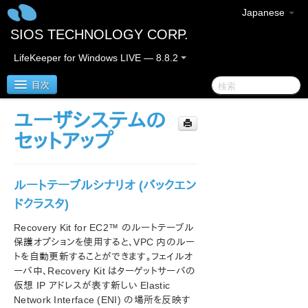
Japanese
SIOS TECHNOLOGY CORP.
LifeKeeper for Windows LIVE — 8.8.2
目次
ユーザシステムの
SIOS Protection Suite/LifeKeeper for Windows
セットアップ
SIOS Protection Suite/LifeKeeper for Windows リ
リースノート
ルートテーブルシナリオ (バックエン
ドクラスタ)
SIOS Protection Suite/LifeKeeper for Windows ク
イックスタートガイド
Recovery Kit for EC2™ のルートテーブル
保護オプションを使用すると、VPC 内のルー
AWS Direct Connect クイックスタートガイド
トを自動更新することができます。フェイルオ
ーバ中、Recovery Kit はターゲットサーバの
AWS VPC ピア接続クイックスタートガイド
仮想 IP アドレスが表す新しい Elastic
Network Interface (ENI) の場所を反映す