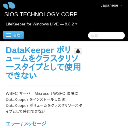
Japanese
SIOS TECHNOLOGY CORP.
LifeKeeper for Windows LIVE — 8.8.2
目次
DataKeeper ボリ
SIOS Protection Suite/LifeKeeper for Windows
ュームをクラスタリソ
ースタイプとして使用
SIOS Protection Suite/LifeKeeper for Windows リ
できない
リースノート
SIOS Protection Suite/LifeKeeper for Windows ク
イックスタートガイド
WSFC サーバ - Microsoft WSFC 環境に
DataKeeper をインストールした後、
AWS Direct Connect クイックスタートガイド
DataKeeper ボリュームをクラスタリソースタ
イプとして使用できない
AWS VPC ピア接続クイックスタートガイド
エラー / メッセージ