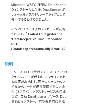
Microsoft Azure 動作検証ガイド
Microsoft WSFC 環境に DataKeeper
をインストールした後、DataKeeper ボ
SIOS Protection Suite/LifeKeeper インストレーション
リュームをクラスタリソースタイプとして
ガイド
使用することはできません。
SIOS Protection Suite/LifeKeeper for Windows テ
イベントログには次のメッセージが記録
クニカルドキュメンテーション
されます。「
Failed to register the
はじめに
‘DataKeeper Volume’ Resource
DLL
構成
(DataKeeperVolume.dll).Error: 70
管理
」
ユーザガイド
DataKeeper
説明
はじめに
リソース DLL を登録するには、すべての
構成
クラスタノードが起動し、オンラインであ
DataKeeper の管理
る必要があります。既存のクラスタのい
ユーザガイド
ずれかのノードが現在使用できない場
よくある質問
合 (オフライン、クラスタサービスの停止
トラブルシューティング
など)、自動 DataKeeper リソース DLL
DataKeeper に関する一般的な ソリューション
登録はインストール時や更新時に失敗