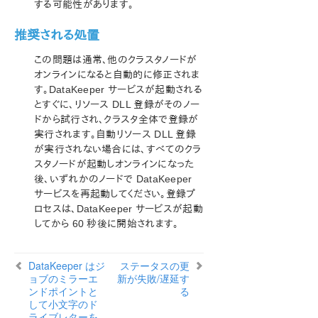
既知の問題と回避策
する可能性があります。
指定したボリュームへのアクセス拒否
推奨される処置
LifeKeeper および DataKeeper for Windows
のアンチウイルスソフトウェアの除外リスト
この問題は通常、他のクラスタノードが
DataKeeper はジョブのミラーエンドポイントとし
オンラインになると自動的に修正されま
て小文字のドライブレターをサポートしない
す。DataKeeper サービスが起動される
DataKeeper ボリュームをクラスタリソースタイ
とすぐに、リソース DLL 登録がそのノー
プとして使用できない
ドから試行され、クラスタ全体で登録が
ステータスの更新が失敗/遅延する
実行されます。自動リソース DLL 登録
ミラーの作成に失敗する
が実行されない場合には、すべてのクラ
Hyper-V ホストクラスタエラー
スタノードが起動しオンラインになった
OpenJDK で LifeKeeper の GUI が起動しない
後、いずれかのノードで DataKeeper
サービスを再起動してください。登録プ
Live Migration の失敗
ロセスは、DataKeeper サービスが起動
MaxResyncPasses 値
してから 60 秒後に開始されます。
ダイナミックディスクのミラーリング
新しいリソースはオフラインだがロック解除され
ている
DataKeeper はジ
ステータスの更
Recovery Kit for Route 53がインスタンスタイ
ョブのミラーエ
新が失敗/遅延す
プの変更後に停止する
ンドポイントと
る
して小文字のド
サーバログインアカウントおよびパスワードはク
ライブレターを
ラスタの各サーバで同一である必要がある