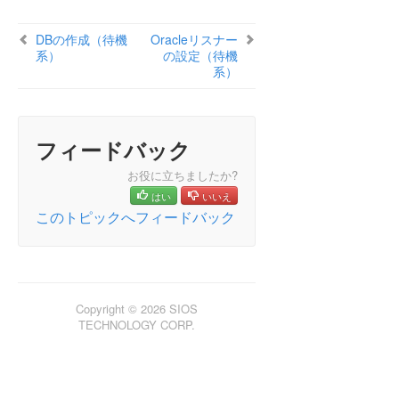
Microsoft Azure 動作検証ガイド
Microsoft Azure の概要
DBの作成（待機
Oracleリスナー
Azure 特有の設定について
系）
の設定（待機
系）
注意事項
Azure 上仮想環境の構築
OS の設定
SIOS Protection Suite/LifeKeeper for Windows による
フィードバック
HA クラスターの構築
お役に立ちましたか?
Oracle固有の環境構築
はい
いいえ
ミラーボリュームリソース階層の作成
このトピックへフィードバック
Oracleのインストールと設定
Oracle Databaseのインストール（稼働系）
Oracleリスナーのセットアップ（稼働系）
DBの作成（稼働系）
Oracleリスナーの設定（稼働系）
Copyright © 2026 SIOS
TECHNOLOGY CORP.
パスワードファイルの作成（稼働系）
待機系Oracleインストール前の準備
Oracle Databaseのインストール（待機系）
Oracleリスナーのセットアップ（待機系）