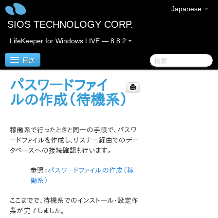
Japanese
SIOS TECHNOLOGY CORP.
LifeKeeper for Windows LIVE — 8.8.2
目次
パスワードファイ
SIOS Protection Suite/LifeKeeper for Windows
ルの作成（待機系）
SIOS Protection Suite/LifeKeeper for Windows リ
リースノート
稼働系で行ったときと同一の手順で、パスワ
ードファイルを作成し、リスナー経由でのデー
SIOS Protection Suite/LifeKeeper for Windows ク
タベースへの接続確認も行います。
イックスタートガイド
参照：
パスワードファイルの作成（稼
AWS Direct Connect クイックスタートガイド
働系）
ここまでで、待機系でのインストール・設定作
AWS VPC ピア接続クイックスタートガイド
業が完了しました。